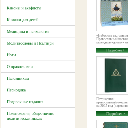
Каноны и акафисты
Книжки для детей
Медицина и психология
«Небесные заступник
Православный насто
календарь «домик» на.
Молитвословы и Псалтири
Подробнее >
Ноты
О православии
Паломникам
Периодика
Патриарший
Подарочные издания
православный ежедне
на 2025 год (карманны
Политология, общественно-
Подробнее >
политическая мысль