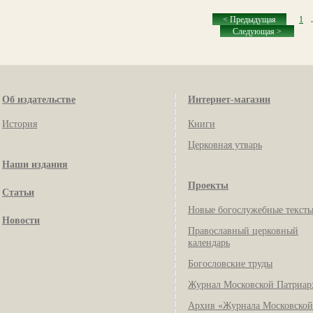
< Предыдущая
1
.
Следующая >
Об издательстве
Интернет-магазин
История
Книги
Церковная утварь
Наши издания
Проекты
Статьи
Новые богослужебные текст
Новости
Православный церковный
календарь
Богословские труды
Журнал Московской Патриар
Архив «Журнала Московской