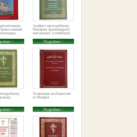
 увеличенным
Акафист преподобному
Православный
Макарию архимандриту,
календарь...
миссионеру Алтайскому
робнее >
Подробнее >
реподобному
Толкование на Евангелие
рскому
от Матфея
робнее >
Подробнее >