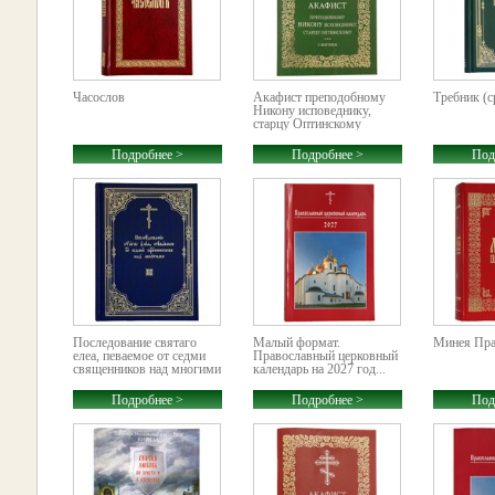
Часослов
Акафист преподобному
Требник (с
Никону исповеднику,
старцу Оптинскому
Подробнее >
Подробнее >
Под
Последование святаго
Малый формат.
Минея Пра
елеа, певаемое от седми
Православный церковный
священников над многими
календарь на 2027 год...
Подробнее >
Подробнее >
Под