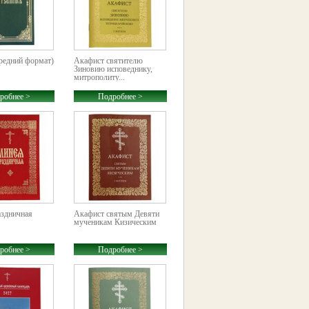
редний формат)
Акафист святителю
Зиновию исповеднику,
митрополиту...
робнее >
Подробнее >
здничная
Акафист святым Девяти
мученикам Кизическим
робнее >
Подробнее >