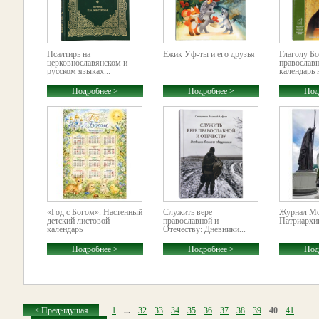
Псалтирь на
Ёжик Уф-ты и его друзья
Глаголу Б
церковнославянском и
православ
русском языках...
календарь 
Подробнее >
Подробнее >
Под
«Год с Богом». Настенный
Служить вере
Журнал Мо
детский листовой
православной и
Патриархии
календарь
Отечеству: Дневники...
Подробнее >
Подробнее >
Под
< Предыдущая
1
...
32
33
34
35
36
37
38
39
40
41