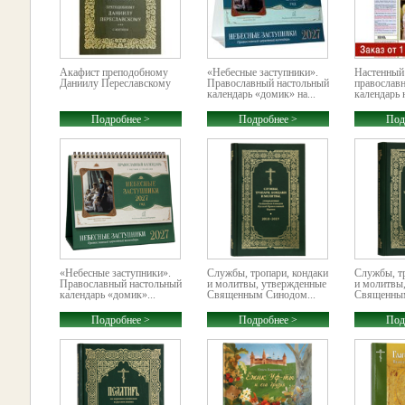
Акафист преподобному
«Небесные заступники».
Настенный
Даниилу Переславскому
Православный настольный
православ
календарь «домик» на...
календарь 
Подробнее >
Подробнее >
Под
«Небесные заступники».
Службы, тропари, кондаки
Службы, тр
Православный настольный
и молитвы, утвержденные
и молитвы
календарь «домик»...
Священным Синодом...
Священным
Подробнее >
Подробнее >
Под