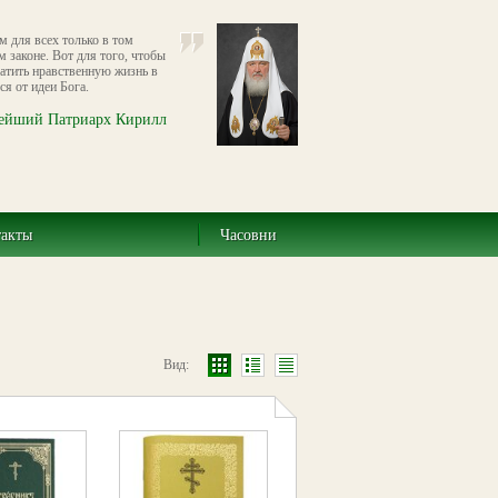
 для всех только в том
м законе. Вот для того, чтобы
ратить нравственную жизнь в
я от идеи Бога.
ейший Патриарх Кирилл
такты
Часовни
Вид: