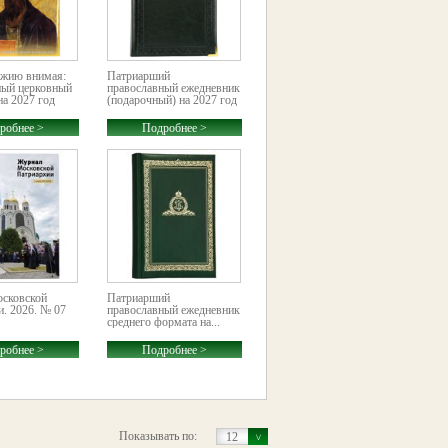
ожию внимая:
Патриарший
ный церковный
православный ежедневник
на 2027 год
(подарочный) на 2027 год
робнее >
Подробнее >
сковской
Патриарший
. 2026. № 07
православный ежедневник
среднего формата на...
робнее >
Подробнее >
Показывать по:
12