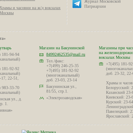
Журнал Московской
Патриархии
Храмы и часовни на ж/д вокзалах
Москвы
га»
утварь
Магазин на Бакунинской
Магазины при час
на железнодорож
) 181-94-94
84992462535@mail.ru
вокзалах Москвы
канальный)
Тел./факс:
+7(495) 181-92
+7(499) 246-25-35
) 181-92-92
(многоканальн
+7(495) 181-92-92
канальный)
доб. 23-32, 22-
(многоканальный)
-17, 22-51,
доб. 23-03, 23-14
Храмы и часов
Бакунинская ул.,
) 983-33-70
Белорусский: 
81/55, стр.1.
канальный)
Казанский 23-
Киевский: 23-
«Электрозаводская»
ская ул., д.
Курский: 23-6
р. 1.
Ленинградский
ивная»
Павелецкий: 2
Ярославский: 