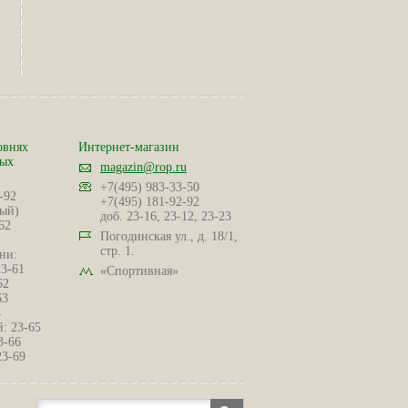
овнях
Интернет-магазин
ных
magazin@rop.ru
+7(495) 983-33-50
-92
+7(495) 181-92-92
ый)
доб. 23-16, 23-12, 23-23
62
Погодинская ул., д. 18/1,
стр. 1.
ни:
23-61
«Спортивная»
62
63
4
: 23-65
3-66
23-69