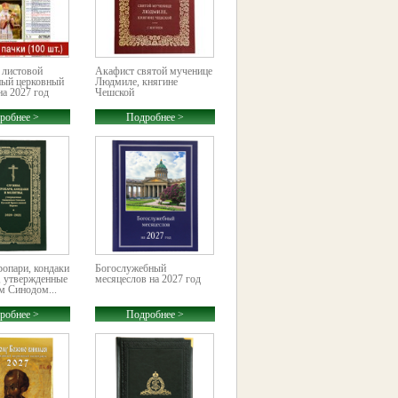
 листовой
Акафист святой мученице
ный церковный
Людмиле, княгине
на 2027 год
Чешской
робнее >
Подробнее >
опари, кондаки
Богослужебный
, утвержденные
месяцеслов на 2027 год
 Синодом...
робнее >
Подробнее >