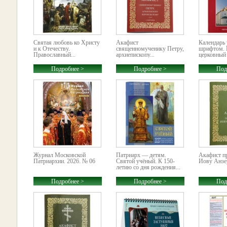
Святая любовь ко Христу
Акафист
Календарь
и к Отечеству.
священномученику Петру,
шрифтом. 
Православный...
архиепископу...
церковный 
Подробнее >
Подробнее >
Под
Журнал Московской
Патриарх — детям.
Акафист п
Патриархии. 2026. № 06
Святой учёный. К 150-
Иову Анзе
летию со дня рождения...
Подробнее >
Подробнее >
Под