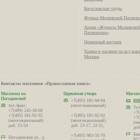
Богословские труды
Журнал Московской Патриар
Архив «Журнала Московской
Патриархии»
Церковный вестник
Храмы и часовни на ж/д вок
Москвы
Контакты магазинов «Православная книга»
Магазины на
Церковная утварь
Магази
Погодинской
+7(495) 181-94-94
849
тел./факс:
(многоканальный)
Тел
+7(499) 245-30-68
+7(
+7(495) 181-92-92
+7(495) 181-92-92
+7(
(многоканальный)
(многоканальный)
(мн
доб. 23-54
доб. 23-17, 22-51,
доб
Бак
+7(495) 983-33-70
Погодинская ул., д.
81/