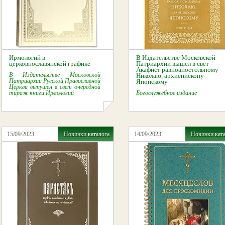
Ирмологий в
В Издательстве Московской
церковнославянской графике
Патриархии вышел в свет
Акафист равноапостольному
В Издательстве Московской
Николаю, архиепископу
Патриархии Русской Православной
Японскому
Церкви выпущен в свет очередной
тираж книги Ирмологий
Богослужебное издание
15/09/2023
Новинки каталога
14/09/2023
Новинки кат