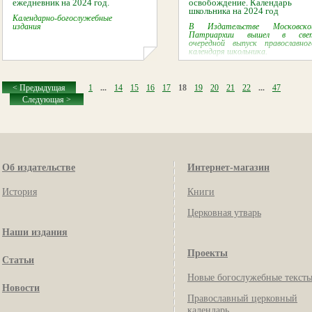
ежедневник на 2024 год.
освобождение. Календарь
школьника на 2024 год
Календарно-богослужебные
издания
В Издательстве Московско
Патриархии вышел в све
очередной выпуск православног
календаря школьника.
< Предыдущая
1
...
14
15
16
17
18
19
20
21
22
...
47
Следующая >
Об издательстве
Интернет-магазин
История
Книги
Церковная утварь
Наши издания
Проекты
Статьи
Новые богослужебные текст
Новости
Православный церковный
календарь