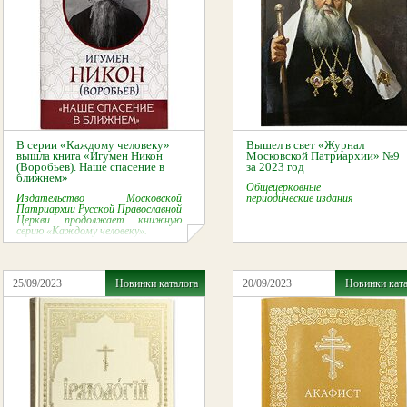
В серии «Каждому человеку»
Вышел в свет «Журнал
вышла книга «Игумен Никон
Московской Патриархии» №9
(Воробьев). Наше спасение в
за 2023 год
ближнем»
Общецерковные
Издательство Московской
периодические издания
Патриархии Русской Православной
Церкви продолжает книжную
серию «Каждому человеку».
25/09/2023
Новинки каталога
20/09/2023
Новинки кат