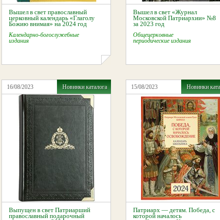
Вышел в свет православный
Вышел в свет «Журнал
церковный календарь «Глаголу
Московской Патриархии» №8
Божию внимая» на 2024 год
за 2023 год
Календарно-богослужебные
Общецерковные
издания
периодические издания
16/08/2023
Новинки каталога
15/08/2023
Новинки кат
Выпущен в свет Патриарший
Патриарх — детям. Победа, с
православный подарочный
которой началось