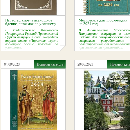
Парастас, сиречь всенощное
Месяцеслов для проскомидии
бдение, певаемое по усопшему
на 2024 год
В Издательстве Московской
В Издательстве Московско
Патриархии Русской Православной
Патриархии выпущено в све
Церкви выпущен в свет очередной
издание для священнослужителей
тираж книги «Парастас, сиречь
специально разработанное 
всенощное бдение, певаемое по
адаптированное для использовани
усопшему».
при совершении проскомидии.
04/09/2023
Новинки каталога
29/08/2023
Новинки кат