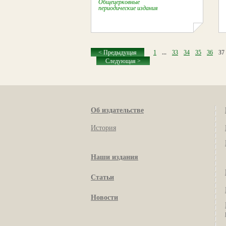
Общецерковные
периодические издания
< Предыдущая
1
...
33
34
35
36
37
Следующая >
Об издательстве
История
Наши издания
Статьи
Новости