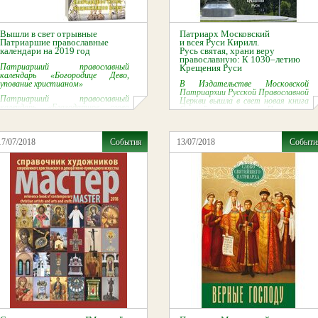
Вышли в свет отрывные
Патриарх Московский
Патриаршие православные
и всея Руси Кирилл.
календари на 2019 год
Русь святая, храни веру
православную: К 1030–летию
Патриарший православный
Крещения Руси
календарь «Богородице Дево,
упование христианом»
В Издательстве Московской
Патриархии Русской Православной
Патриарший православный
Церкви вышла в свет новая книга
календарь «Благодатное слово
Святейшего Патриарха
подвижников веры»
Московского и всея Руси Кирилла
17/07/2018
События
13/07/2018
Событи