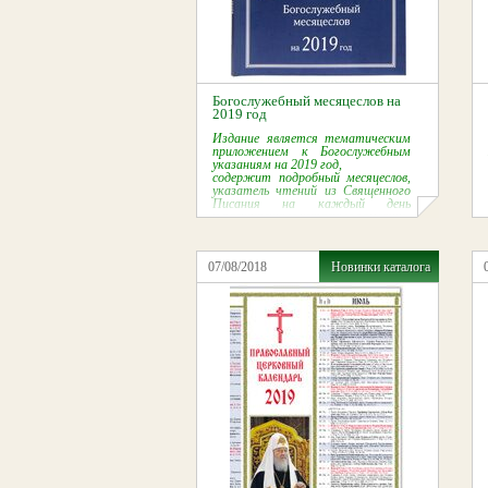
Богослужебный месяцеслов на
2019 год
Издание является тематическим
приложением к Богослужебным
указаниям на 2019 год,
содержит подробный месяцеслов,
указатель чтений из Священного
Писания на каждый день
и расширенные уставные заметки.
07/08/2018
Новинки каталога