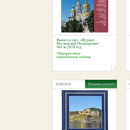
Вышел в свет «Журнал
Московской Патриархии»
№9 за 2018 год
Общецерковные
периодические издания
10/08/2018
Новинки каталога