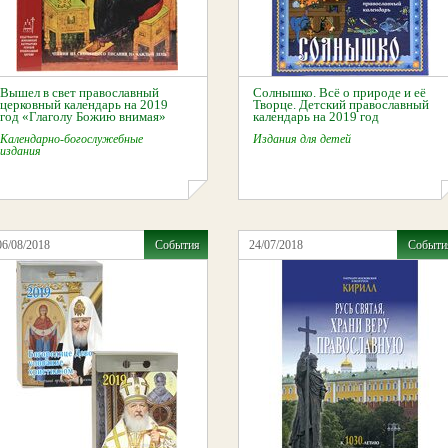
Вышел в свет православный
Солнышко. Всё о природе и её
церковный календарь на 2019
Творце. Детский православный
год «Глаголу Божию внимая»
календарь на 2019 год
Календарно-богослужебные
Издания для детей
издания
06/08/2018
События
24/07/2018
Событи