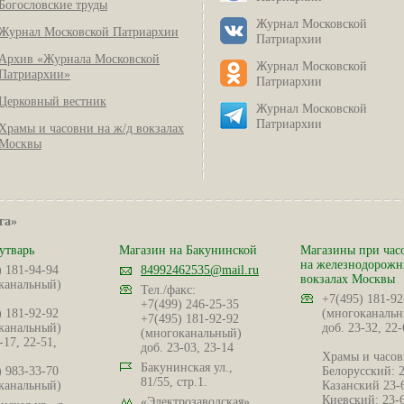
Богословские труды
Журнал Московской
Журнал Московской Патриархии
Патриархии
Архив «Журнала Московской
Журнал Московской
Патриархии»
Патриархии
Церковный вестник
Журнал Московской
Патриархии
Храмы и часовни на ж/д вокзалах
Москвы
га»
утварь
Магазин на Бакунинской
Магазины при час
на железнодорож
) 181-94-94
84992462535@mail.ru
вокзалах Москвы
канальный)
Тел./факс:
+7(495) 181-92
+7(499) 246-25-35
) 181-92-92
(многоканальн
+7(495) 181-92-92
канальный)
доб. 23-32, 22-
(многоканальный)
-17, 22-51,
доб. 23-03, 23-14
Храмы и часов
Бакунинская ул.,
) 983-33-70
Белорусский: 
81/55, стр.1.
канальный)
Казанский 23-
Киевский: 23-
«Электрозаводская»