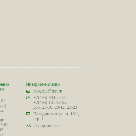
овнях
Интернет-магазин
ных
magazin@rop.ru
+7(495) 983-33-50
-92
+7(495) 181-92-92
ый)
доб. 23-16, 23-12, 23-23
62
Погодинская ул., д. 18/1,
стр. 1.
ни:
23-61
«Спортивная»
62
63