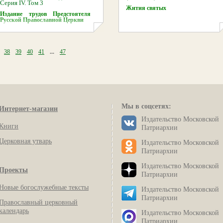
Серия IV. Том 3
Жития святых
Издание трудов Предстоятеля
Русской Православной Церкви
38
39
40
41
...
47
Мы в соцсетях:
Интернет-магазин
Издательство Московской
Книги
Патриархии
Церковная утварь
Издательство Московской
Патриархии
Издательство Московской
Проекты
Патриархии
Новые богослужебные тексты
Издательство Московской
Патриархии
Православный церковный
календарь
Издательство Московской
Патриархии