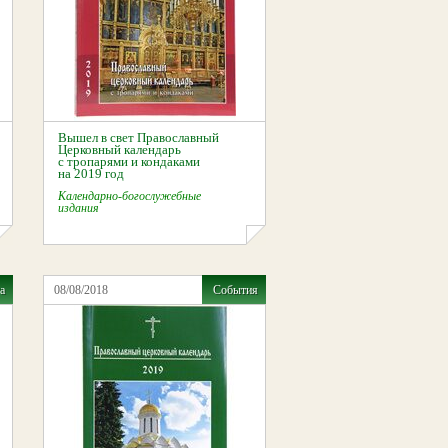
Вышел в свет Православный
Церковный календарь
с тропарями и кондаками
на 2019 год
Календарно-богослужебные
издания
а
08/08/2018
События