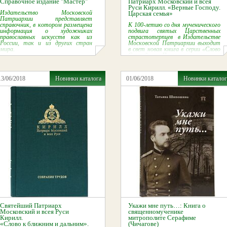
Справочное издание "Мастер"
Патриарх Московский и всея
Руси Кирилл. «Верные Господу.
Издательство Московской
Царская семья»
Патриархии представляет
справочник, в котором размещена
К 100-летию со дня мученического
информация о художниках
подвига святых Царственных
православных искусств как из
страстотерпцев в Издательстве
России, так и из других стран
Московской Патриархии выходит
мира.
в свет новая книга в серии «Слово
Святейшего Патриарха».
13/06/2018
Новинки каталога
01/06/2018
Новинки каталог
Святейший Патриарх
Укажи мне путь…: Книга о
Московский и всея Руси
священномученике
Кирилл.
митрополите Серафиме
«Слово к ближним и дальним».
(Чичагове)