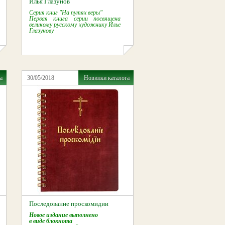
Илья Глазунов
Cерия книг "На путях веры"
Первая книга серии посвящена
великому русскому художнику Илье
Глазунову
а
30/05/2018
Новинки каталога
Последование проскомидии
Новое издание выполнено
в виде блокнота