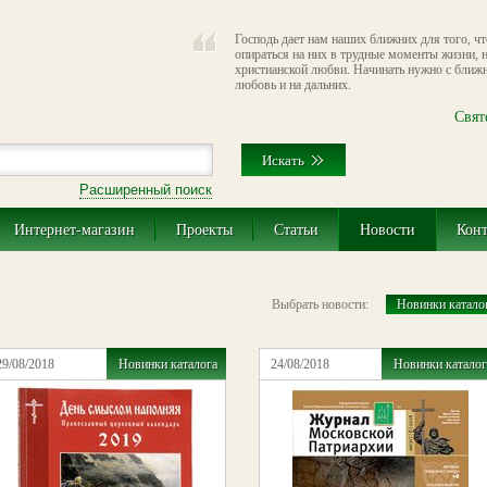
Господь дает нам наших ближних для того, ч
опираться на них в трудные моменты жизни, н
христианской любви. Начинать нужно с ближн
любовь и на дальних.
Свят
Расширенный поиск
Интернет-магазин
Проекты
Статьи
Новости
Кон
Выбрать новости:
Новинки катало
29/08/2018
Новинки каталога
24/08/2018
Новинки каталог