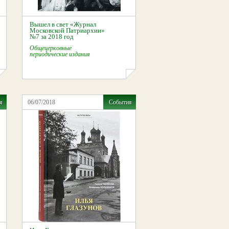
Вышел в свет «Журнал
Московской Патриархии»
№7 за 2018 год
Общецерковные
периодические издания
я
06/07/2018
События