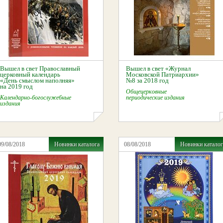
Вышел в свет Православный
Вышел в свет «Журнал
церковный календарь
Московской Патриархии»
«День смыслом наполняя»
№8 за 2018 год
на 2019 год
Общецерковные
Календарно-богослужебные
периодические издания
издания
09/08/2018
Новинки каталога
08/08/2018
Новинки каталог