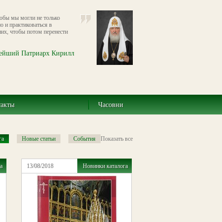
тобы мы могли не только
о и практиковаться в
их, чтобы потом перенести
ейший Патриарх Кирилл
такты
Часовни
га
Новые статьи
События
Показать все
а
13/08/2018
Новинки каталога