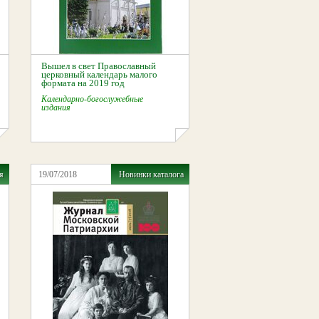
Вышел в свет Православный
церковный календарь малого
формата на 2019 год
Календарно-богослужебные
издания
я
19/07/2018
Новинки каталога