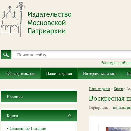
Расширенный по
Об издательстве
Наши издания
Интернет-магазин
Пр
Наши издания
>
Книги
> Во
Воскресная ш
Новинки
Сортировать:
по названи
Книги
▪ Священное Писание