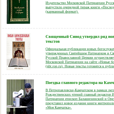
Издательство Московской Патриархии Русс
выпустило очередной тираж книги «Послед
(карманный формат).
Священный Синод утвердил ряд но
текстов
Официальная публикация новых богослужеб
утвержденных Святейшим Патриархом и 
Русской Православной Церкви осуществляе
Московской Патриархии на сайте «Новые б
(nbt.rop.ru). Новые тексты готовятся к публ
Поездка главного редактора на Кам
В Петропавловске-Камчатском в рамках рег
Рождественских чтений главный редактор И
Патриархии епископ Балашихинский и Оре
представил новое издание книги митропол
«Моя Камчатка»
.