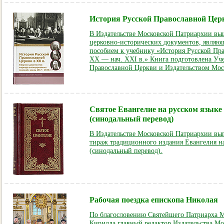
История Русской Православной Цер
В Издательстве Московской Патриархии вы
церковно-исторических документов, явля
пособием к учебнику «История Русской Пра
XX — нач. XXI в.» Книга подготовлена Уч
Православной Церкви и Издательством Мос
Святое Евангелие на русском языке
(cинодальный перевод)
В Издательстве Московской Патриархии в
тираж традиционного издания Евангелия на
(cинодальный перевод).
Рабочая поездка епископа Николая
По благословению Святейшего Патриарха М
Кирилла главный редактор Издательства М