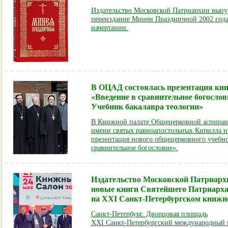
Издательство Московской Патриархии выпу
переиздание Минеи Праздничной 2002 года
начертании.
В ОЦАД состоялась презентация кн
«Введение в сравнительное богослов
Учебник бакалавра теологии»
В Книжной палате Общецерковной аспиран
имени святых равноапостольных Кирилла и
презентация нового общецерковного учебно
сравнительное богословие».
Издательство Московской Патриарх
новые книги Святейшего Патриарх
на XXI Санкт-Петербургском книжн
Санкт-Петербург. Дворцовая площадь
XXI Санкт-Петербургский международный 