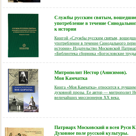
Службы русским святым, вошедшие
употребление в течение Синодально
к истории
Книгой «Службы русским святым, вошедши
употребление в течение Синодального пери
истории» Издательство Московской Патриа
«Библиотека сборника «Богословские труд
Митрополит Нестор (Анисимов).
Моя Камчатка
Книга «Моя Камчатка» относится к лучшим
духовной прозы. Ее автор — митрополит Н
величайших миссионеров XX века
.
Патриарх Московский и всея Руси К
Духовное поле русской культуры.