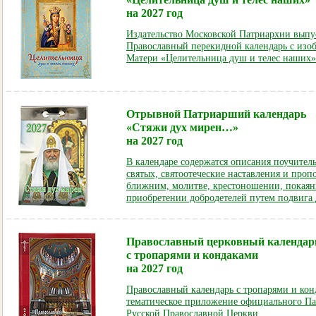
на 2027 год
Издательство Московской Патриархии выпу
Православный перекидной календарь с из
Матери «Целительница душ и телес наших»
Отрывной Патриарший календарь
«Стяжи дух мирен…»
на 2027 год
В календаре содержатся описания поучите
святых, святоотеческие наставления и проп
ближним, молитве, крестоношении, покаяни
приобретении добродетелей путем подвига
Православный церковный календар
с тропарями и кондаками
на 2027 год
Православный календарь с тропарями и ко
тематическое приложение официального Па
Русской Православной Церкви.