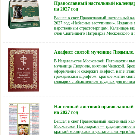
Православный настольный календар
на 2027 год
Вышел в свет Православный настольный ка
2027 год «Небесные заступники». Издание
царственным страстотерпцам. Календарь вкл
слов Святейшего Патриарха Московского и 
Акафист святой мученице Людмиле,
В Издательстве Московской Патриархии выш
мученице Людмиле, княгине Чешской. Бро
оформление и содержит акафист, напечата
гражданским шрифтом, краткое житие свя
словарик с объяснением трудных для поним
Настенный листовой православный
на 2027 год
Вышел в свет Православный настенный кале
Московской Патриархии — традиционное и
краткий месяцеслов и указатель литургийны