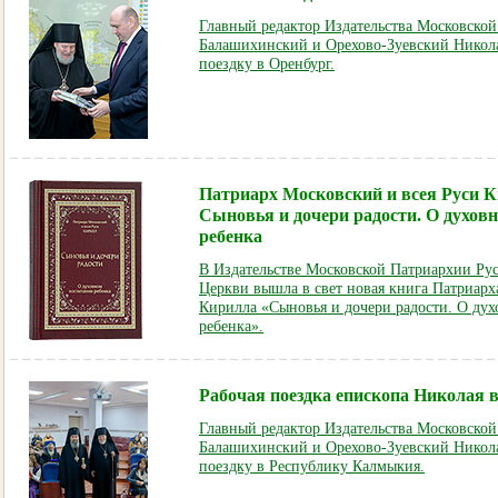
Главный редактор Издательства Московско
Балашихинский и Орехово-Зуевский Никол
поездку в Оренбург.
Патриарх Московский и всея Руси К
Сыновья и дочери радости. О духов
ребенка
В Издательстве Московской Патриархии Ру
Церкви вышла в свет новая книга Патриарх
Кирилла «Сыновья и дочери радости. О ду
ребенка».
Рабочая поездка епископа Николая
Главный редактор Издательства Московско
Балашихинский и Орехово-Зуевский Никол
поездку в Республику Калмыкия.