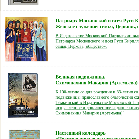
Патриарх Московский и всея Руси К
Женское служение: семья, Церковь, 
В Издательстве Московской Патриархии выш
Патриарха Московского и всея Руси Кирилл
семья, Церковь, общество».
Великая подвижница.
Схимонахиня Макария (Артемьева)
К 100-летию со дня рождения и 33-летия со
подвижницы православного благочестия с
Тёмкинской в Издательстве Московской Па
исправленное и дополненное издание книг
Схимонахиня Макария (Артемьева)".
Настенный календарь
«Целительница душ и телес наших»