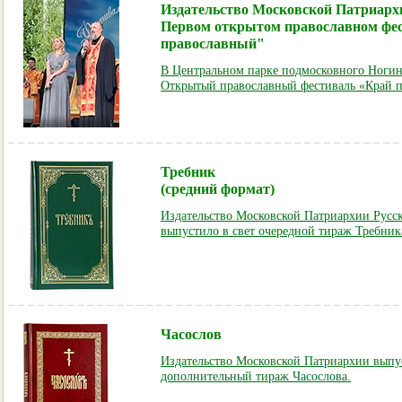
Издательство Московской Патриархи
Первом открытом православном фе
православный"
В Центральном парке подмосковного Ноги
Открытый православный фестиваль «Край 
Требник
(средний формат)
Издательство Московской Патриархии Русс
выпустило в свет очередной тираж Требник
Часослов
Издательство Московской Патриархии выпус
дополнительный тираж Часослова.