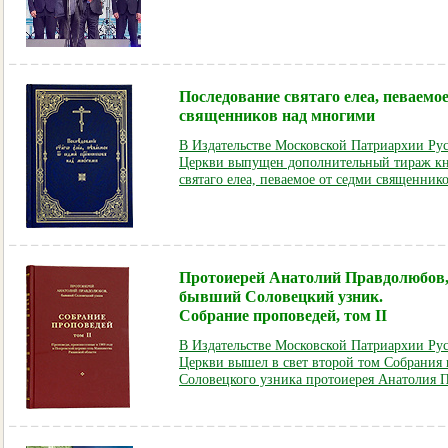
Последование святаго елеа, певаемое
священников над многими
В Издательстве Московской Патриархии Ру
Церкви выпущен дополнительный тираж кн
святаго елеа, певаемое от седми священник
Протоиерей Анатолий Правдолюбов
бывший Соловецкий узник.
Собрание проповедей,
том II
В Издательстве Московской Патриархии Ру
Церкви вышел в свет второй том Собрания
Соловецкого узника протоиерея Анатолия 