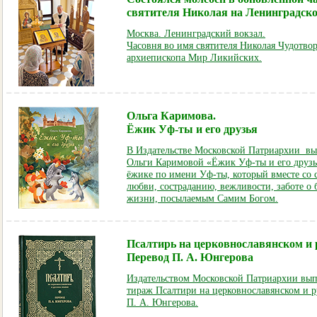
святителя Николая на Ленинградско
Москва. Ленинградский вокзал.
Часовня во имя святи
теля Николая Чудотвор
архиепископа Мир Ликийских.
Ольга Каримова.
Ёжик Уф-ты и его друзья
В Издательстве Московской Патриархии выш
Ольги Каримовой «Ёжик Уф-ты и его друзья
ёжике по имени Уф-ты, который вместе со 
любви, состраданию, вежливости, заботе о
жизни, посылаемым Самим Богом.
Псалтирь на церковнославянском и 
Перевод П. А. Юнгерова
Издательством Московской Патриархии вы
тираж Псалтири на церковнославянском и р
П. А. Юнгерова.