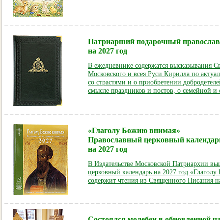
Патриарший подарочный православ
на 2027 год
В ежедневнике содержатся высказывания С
Московского и всея Руси Кирилла по актуа
со страстями и о приобретении добродетеле
смысле праздников и постов, о семейной и
«Глаголу Божию внимая»
Православный церковный календар
на 2027 год
В Издательстве Московской Патриархии вы
церковный календарь на 2027 год «Глаголу
содержит чтения из Священного Писания н
Состоялся молебен в обновленной ч