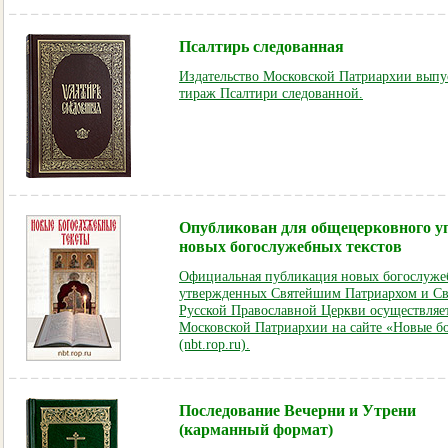
Псалтирь следованная
Издательство Московской Патриархии вып
тираж Псалтири следованной.
Опубликован для общецерковного у
новых богослужебных текстов
Официальная публикация новых богослужеб
утвержденных Святейшим Патриархом и 
Русской Православной Церкви осуществляе
Московской Патриархии на сайте «Новые б
(nbt.rop.ru).
Последование Вечерни и Утрени
(карманный формат)