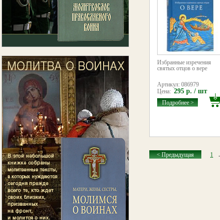
Избранные изречения
святых отцов о вере
Артикул: 086979
295 р. / шт
Цена:
Подробнее >
< Предыдущая
1
.