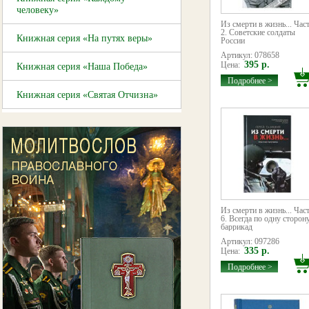
человеку»
Из смерти в жизнь... Час
2. Советские солдаты
Книжная серия «На путях веры»
России
Артикул: 078658
395 р.
Цена:
Книжная серия «Наша Победа»
Подробнее >
Книжная серия «Святая Отчизна»
Из смерти в жизнь... Час
6. Всегда по одну сторон
баррикад
Артикул: 097286
335 р.
Цена:
Подробнее >