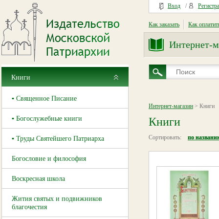
Вход
/
Регистр
Как заказать
Как оплатит
Интернет-м
Книги
▪ Священное Писание
Интернет-магазин
> Книги
▪ Богослужебные книги
Книги
Сортировать:
по названи
▪ Труды Святейшего Патриарха
Богословие и философия
Воскресная школа
Жития святых и подвижников
благочестия