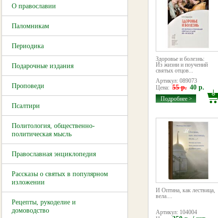
О православии
Паломникам
Периодика
Здоровье и болезнь:
Из жизни и поучений
Подарочные издания
святых отцов...
Артикул: 089073
Проповеди
55 р.
40 р.
Цена:
Подробнее >
Псалтири
Политология, общественно-
политическая мысль
Православная энциклопедия
Рассказы о святых в популярном
изложении
И Оптина, как лествица,
вела....
Рецепты, рукоделие и
домоводство
Артикул: 104004