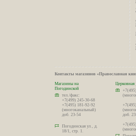
Контакты магазинов «Православная кни
Магазины на
Церковная 
Погодинской
+7(495
тел./факс:
(много
+7(499) 245-30-68
+7(495) 181-92-92
+7(495
(многоканальный)
(много
доб. 23-54
доб. 23
+7(495
Погодинская ул., д.
(много
18/1, стр. 1.
Погодин