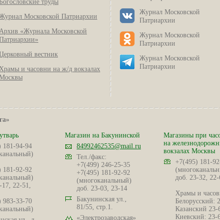
Богословские труды
Журнал Московской
Журнал Московской Патриархии
Патриархии
Архив «Журнала Московской
Журнал Московской
Патриархии»
Патриархии
Церковный вестник
Журнал Московской
Патриархии
Храмы и часовни на ж/д вокзалах
Москвы
га»
утварь
Магазин на Бакунинской
Магазины при час
на железнодорож
) 181-94-94
84992462535@mail.ru
вокзалах Москвы
канальный)
Тел./факс:
+7(495) 181-92
+7(499) 246-25-35
) 181-92-92
(многоканальн
+7(495) 181-92-92
канальный)
доб. 23-32, 22-
(многоканальный)
-17, 22-51,
доб. 23-03, 23-14
Храмы и часов
Бакунинская ул.,
) 983-33-70
Белорусский: 
81/55, стр.1.
канальный)
Казанский 23-
Киевский: 23-
«Электрозаводская»
ская ул., д.