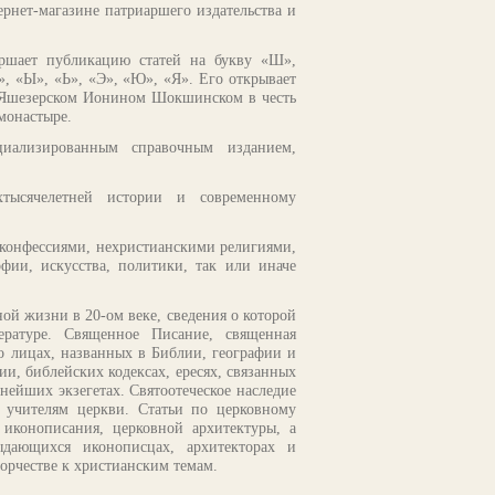
рнет-магазине патриаршего издательства и
ершает публикацию статей на букву «Ш»,
, «Ы», «Ь», «Э», «Ю», «Я». Его открывает
о Яшезерском Ионином Шокшинском в честь
монастыре.
ециализированным справочным изданием,
тысячелетней истории и современному
 конфессиями, нехристианскими религиями,
фии, искусства, политики, так или иначе
ой жизни в 20-ом веке, сведения о которой
ературе. Священное Писание, священная
о лицах, названных в Библии, географии и
и, библейских кодексах, ересях, связанных
нейших экзегетах. Святоотеческое наследие
и учителям церкви. Статьи по церковному
 иконописания, церковной архитектуры, а
ыдающихся иконописцах, архитекторах и
орчестве к христианским темам.