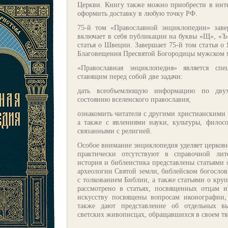
Церкви. Книгу также можно приобрести в инте
оформить доставку в любую точку РФ.
75-й том «Православной энциклопедии» зав
включает в себя публикации на буквы «Щ», «Ъ»
статья о Швеции. Завершает 75-й том статья 
Благовещения Пресвятой Богородицы мужском 
«Православная энциклопедия» является сп
ставящим перед собой две задачи:
дать всеобъемлющую информацию по двух
состоянию вселенского православия;
ознакомить читателя с другими христианскими
а также с явлениями науки, культуры, филосо
связанными с религией.
Особое внимание энциклопедия уделяет церковн
практически отсутствуют в справочной лит
история и библеистика представлены статьями 
археологии Святой земли, библейском богослови
с толкованием Библии, а также статьями о круп
рассмотрено в статьях, посвященных отцам 
искусству посвящены вопросам иконографии,
также дают представление об отдельных в
светских живописцах, обращавшихся в своем тв