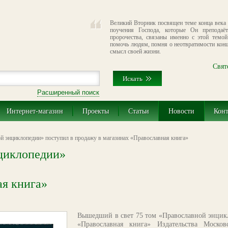
Великий Вторник посвящен теме конца века 
поучения Господа, которые Он преподаё
пророчества, связаны именно с этой темой
помочь людям, помня о неотвратимости конц
смысл своей жизни.
Свят
Расширенный поиск
Интернет-магазин
Проекты
Статьи
Новости
Кон
й энциклопедии» поступил в продажу в магазинах «Православная книга»
нциклопедии»
ая книга»
Вышедший в свет 75 том «Православной энцик
«Православная книга» Издательства Моско