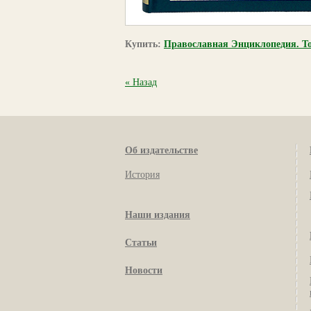
Купить:
Православная Энциклопедия. То
« Назад
Об издательстве
История
Наши издания
Статьи
Новости