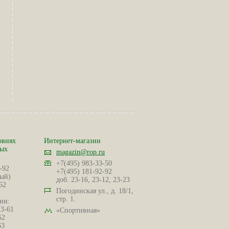
овнях
Интернет-магазин
ных
magazin@rop.ru
+7(495) 983-33-50
-92
+7(495) 181-92-92
ый)
доб. 23-16, 23-12, 23-23
62
Погодинская ул., д. 18/1,
стр. 1.
ни:
23-61
«Спортивная»
62
63