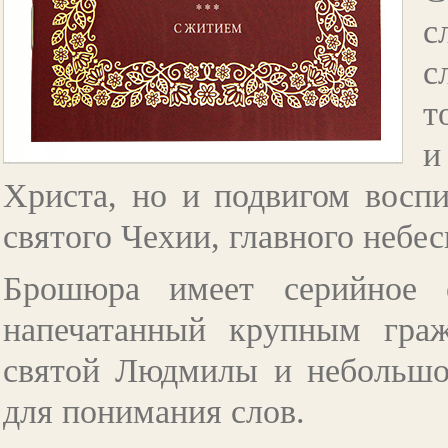
с
с
т
и
Христа, но и подвигом восп
святого Чехии, главного небе
Брошюра имеет серийное 
напечатанный крупным гра
святой Людмилы и небольшо
для понимания слов.