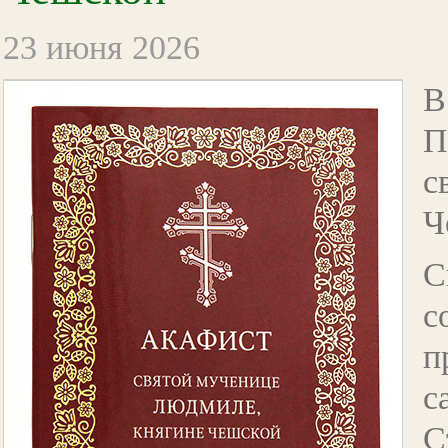
23 июня 2026
В
П
с
Ч
С
с
п
с
С