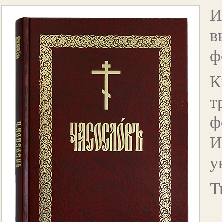
И
в
ф
т
ф
И
у
Т