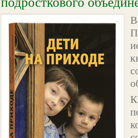
подросткового объедин
В
П
и
к
с
о
К
п
к
с