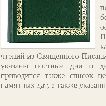
п
б
о
П
к
чтений из Священного Писани
указаны постные дни и д
приводится также список ц
памятных дат, а также указания