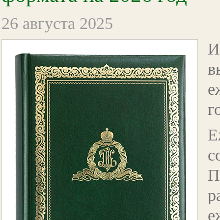
26 августа 2025
И
в
е
г
Е
с
П
р
е