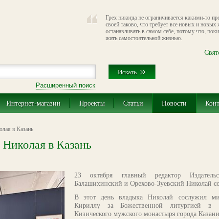
Грех никогда не ограничивается какими-то пр
своей таково, что требует все новых и новых
останавливать в самом себе, потому что, поки
жить самостоятельной жизнью.
Свят
Расширенный поиск
Интернет-магазин
Проекты
Статьи
Новости
Кон
олая в Казань
 Николая в Казань
23 октября главный редактор Издатель
Балашихинский и Орехово-Зуевский Николай со
В этот день владыка Николай сослужил ми
Кириллу за Божественной литургией в К
Кизического мужского монастыря города Казани