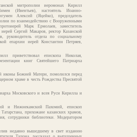
станской митрополии иеромонах Кирилл
имен (Ивентьев), настоятель Иоанно-
игумен Алексий (Яцейко), председатель
полии по взаимодействию с Вооруженными
ротоиерей Марк Ермолаев, заместитель
 иерей Сергий Макаров, ректор Казанской
в, руководитель отдела по социальному
ской епархии иерей Константин Петряев,
илл приветствовал епископа Николая,
езентации книг Святейшего Патриарха
ой иконы Божией Матери, помолился перед
ерном храме в честь Рождества Пресвятой
иарха Московского и всея Руси Кирилла и
кий и Нижнекамский Пахомий, епископ
Татарстана, прихожане казанских храмов,
ия, сотрудники библиотеки. Модератором
делив недавно вышедшему в свет изданию
ятителя Тихона, рассказал о выпущенных