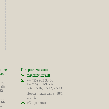
овнях
Интернет-магазин
ных
magazin@rop.ru
+7(495) 983-33-50
-92
+7(495) 181-92-92
ый)
доб. 23-16, 23-12, 23-23
62
Погодинская ул., д. 18/1,
стр. 1.
ни:
23-61
«Спортивная»
62