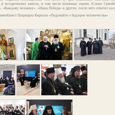
х и исторических книгах, в том числе книжных сериях «Слово Святей
», «Каждому человеку», «Наша Победа» и других, после чего ответил на 
Святейшего Патриарха Кирилла «Подумайте о будущем человечества».