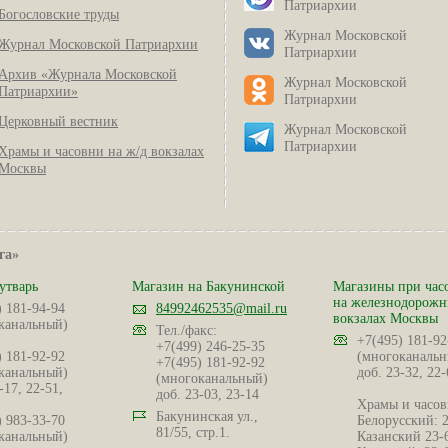
Патриархии
Богословские труды
Журнал Московской
Журнал Московской Патриархии
Патриархии
Архив «Журнала Московской
Журнал Московской
Патриархии»
Патриархии
Церковный вестник
Журнал Московской
Патриархии
Храмы и часовни на ж/д вокзалах
Москвы
га»
утварь
Магазин на Бакунинской
Магазины при час
на железнодорож
) 181-94-94
84992462535@mail.ru
вокзалах Москвы
канальный)
Тел./факс:
+7(495) 181-92
+7(499) 246-25-35
) 181-92-92
(многоканальн
+7(495) 181-92-92
канальный)
доб. 23-32, 22-
(многоканальный)
-17, 22-51,
доб. 23-03, 23-14
Храмы и часов
Бакунинская ул.,
) 983-33-70
Белорусский: 
81/55, стр.1.
канальный)
Казанский 23-