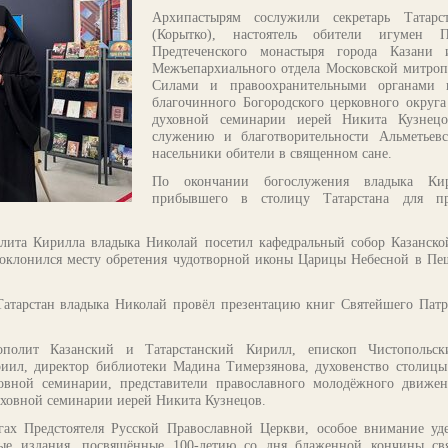
Архипастырям сослужили секретарь Татар
(Корытко), настоятель обители игумен П
Предтеченского монастыря города Казани 
Межъепархиального отдела Московской митро
Силами и правоохранительными органами п
благочинного Богородского церковного округа
духовной семинарии иерей Никита Кузнецо
служению и благотворительности Альметьев
насельники обители в священном сане.
По окончании богослужения владыка Кир
прибывшего в столицу Татарстана для пр
лита Кирилла владыка Николай посетил кафедральный собор Казанск
оклонился месту обретения чудотворной иконы Царицы Небесной в Пещ
атарстан владыка Николай провёл презентацию книг Святейшего Патр
ополит Казанский и Татарстанский Кирилл, епископ Чистопольс
ил, директор библиотеки Мадина Тимерзянова, духовенство столицы 
ховной семинарии, представители православного молодёжного движен
уховной семинарии иерей Никита Кузнецов.
гах Предстоятеля Русской Православной Церкви, особое внимание у
вые издания, посвящённые 100-летию со дня блаженной кончины св