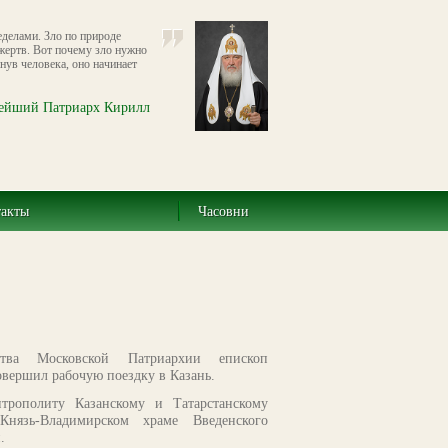
еделами. Зло по природе
 жертв. Вот почему зло нужно
нув человека, оно начинает
ейший Патриарх Кирилл
такты
Часовни
ства Московской Патриархии епископ
вершил рабочую поездку в Казань.
трополиту Казанскому и Татарстанскому
нязь-Владимирском храме Введенского
.