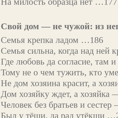
На милость образца нет …177
Свой дом — не чужой: из не
Семья крепка ладом …186
Семья сильна, когда над ней
Где любовь да согласие, там 
Тому не о чем тужить, кто у
Не дом хозяина красит, а хо
Дом хозяйку ждет, а хозяйка
Человек без братьев и сестер
Был у тёщи, да рад утёкши …