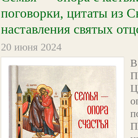
поговорки, цитаты из 
наставления святых отц
20 июня 2024
В
П
Ц
о
п
П