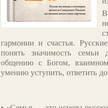
и
В
н
с
гармонии и счастья. Русски
понять значимость семьи д
общению с Богом, взаимном
умению уступить, ответить д
• «Семья — это основа русск