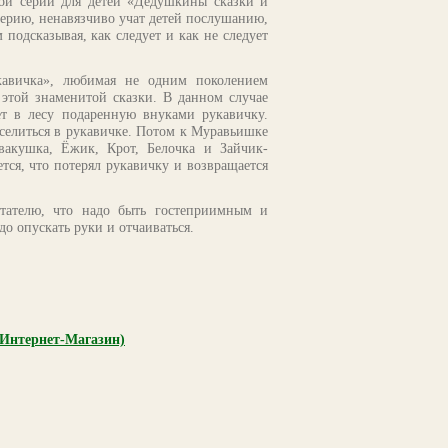
ой серии для детей «Дедушкины сказки и
 серию, ненавязчиво учат детей послушанию,
подсказывая, как следует и как не следует
кавичка», любимая не одним поколением
 этой знаменитой сказки. В данном случае
ет в лесу подаренную внуками рукавичку.
селиться в рукавичке. Потом к Муравьишке
вакушка, Ёжик, Крот, Белочка и Зайчик-
тся, что потерял рукавичку и возвращается
итателю, что надо быть гостеприимным и
адо опускать руки и отчаиваться.
(Интернет-Магазин)