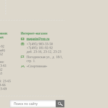
овнях
Интернет-магазин
ных
magazin@rop.ru
+7(495) 983-33-50
-92
+7(495) 181-92-92
ый)
доб. 23-16, 23-12, 23-23
62
Погодинская ул., д. 18/1,
стр. 1.
ни:
23-61
«Спортивная»
62
63
4
: 23-65
3-66
23-69