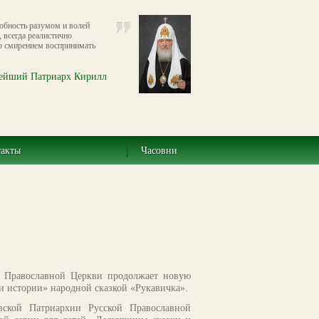
собность разумом и волей
, всегда реалистично
со смирением воспринимать
ейший Патриарх Кирилл
такты
Часовни
й Православной Церкви продолжает новую
 истории» народной сказкой «Рукавичка».
вской Патриархии Русской Православной