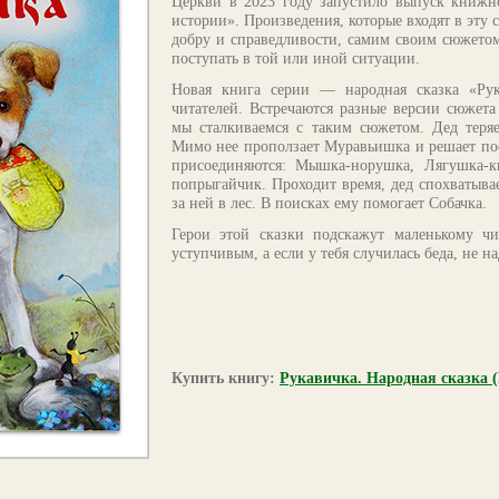
Церкви в 2023 году запустило выпуск книжн
истории». Произведения, которые входят в эту
добру и справедливости, самим своим сюжетом 
поступать в той или иной ситуации.
Новая книга серии — народная сказка «Ру
читателей. Встречаются разные версии сюжета
мы сталкиваемся с таким сюжетом. Дед теря
Мимо нее проползает Муравьишка и решает по
присоединяются: Мышка-норушка, Лягушка-к
попрыгайчик. Проходит время, дед спохватывае
за ней в лес. В поисках ему помогает Собачка.
Герои этой сказки подскажут маленькому ч
уступчивым, а если у тебя случилась беда, не н
Купить книгу:
Рукавичка. Народная сказка 