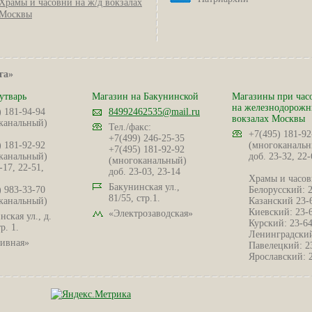
Храмы и часовни на ж/д вокзалах
Москвы
га»
утварь
Магазин на Бакунинской
Магазины при час
на железнодорож
) 181-94-94
84992462535@mail.ru
вокзалах Москвы
канальный)
Тел./факс:
+7(495) 181-92
+7(499) 246-25-35
) 181-92-92
(многоканальн
+7(495) 181-92-92
канальный)
доб. 23-32, 22-
(многоканальный)
-17, 22-51,
доб. 23-03, 23-14
Храмы и часов
Бакунинская ул.,
) 983-33-70
Белорусский: 
81/55, стр.1.
канальный)
Казанский 23-
Киевский: 23-
«Электрозаводская»
ская ул., д.
Курский: 23-6
р. 1.
Ленинградский
ивная»
Павелецкий: 2
Ярославский: 