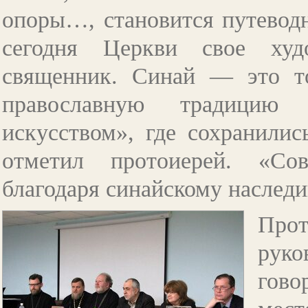
опоры…, становится путеводн
сегодня Церкви свое худо
священник. Синай
—
это то
православную традицию 
искусством», где сохранилис
отметил протоиерей. «Сов
благодаря синайскому наслед
Прот
рук
гово