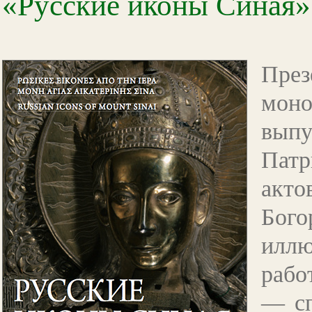
«Русские иконы Синая»
Пре
мон
выпу
Патр
акто
Бого
иллю
ра
—
сп