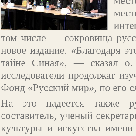
мес
мес
инте
том числе
—
сокровища русс
новое издание. «Благодаря э
тайне Синая»,
—
сказал о.
исследователи продолжат изуч
Фонд «Русский мир», по его с
На это надеется также ру
составитель, ученый секретар
культуры и искусства имен