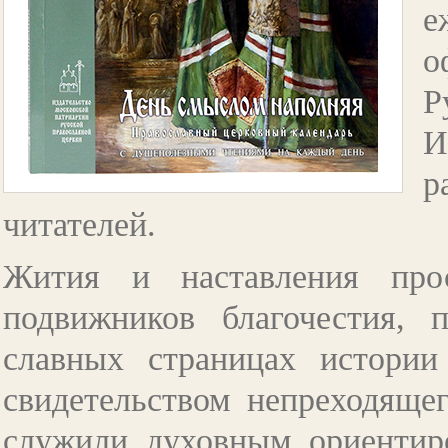
е
о
Р
И
р
читателей.
Жития и наставления про
подвижников благочестия, 
славных страницах истории
свидетельством непреходящег
служили духовным ориентиро