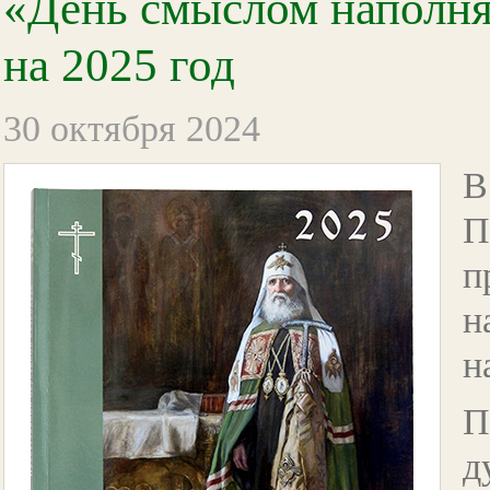
«День смыслом наполн
на 2025 год
30 октября 2024
В
П
п
н
н
П
д