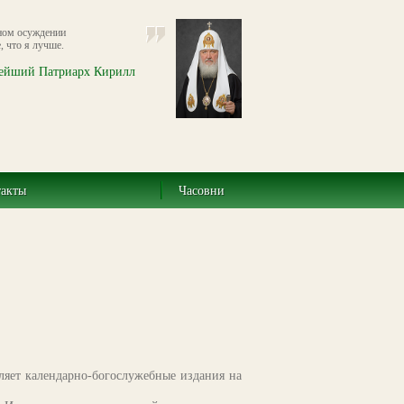
ном осуждении
, что я лучше.
ейший Патриарх Кирилл
такты
Часовни
ляет календарно-богослужебные издания на