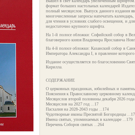
Вышел в свет календарь увеличенным шрифтом.
формат больших настольных календарей Издате
полный месяцеслов. Выпуск данного издания яв
многочисленные запросы напечатать календарь,
для чтения в условиях слабого освещения, и д
недостаточно крупного шрифта.
На 1-й полосе обложки: Софийский собор в Вел
благоверного князя Владимира Ярославича Новг
На 4-й полосе обложки: Казанский собор в Санк
Императора Александра I, в правление которого
Издание осуществляется по благословению Свят
Кирилла.
СОДЕРЖАНИЕ
О церковных праздниках, юбилейных и памятных 
Пояснения к Православному церковному календа
Месяцеслов второй половины декабря 2026 года 
Месяцеслов на 2027 год ...17
Пасхалия на 2028-2043 годы ...174
Чудотворные иконы Пресвятой Богородицы ...1
Имена святых, упоминаемых в календаре ...179
Перечень Соборов святых ...264