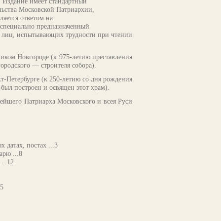
 Издание имеет стандартный
льства Московской Патриархии,
ляется ответом на
 специально предназначенный
ля лиц, испытывающих трудности при чтении
иком Новгороде (к 975-летию преставления
ородского — строителя собора).
т-Петербурге (к 250-летию со дня рождения
 был построен и освящен этот храм).
ейшего Патриарха Московского и всея Руси
датах, постах ...3
рю ...8
...12
75