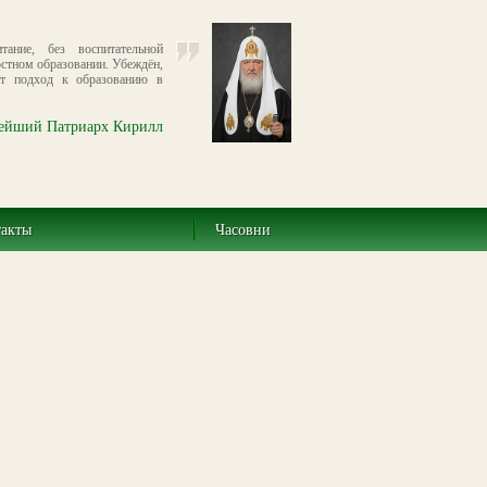
ание, без воспитательной
остном образовании. Убеждён,
от подход к образованию в
ейший Патриарх Кирилл
такты
Часовни