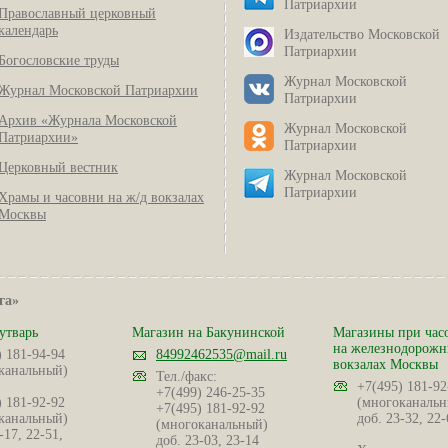
Патриархии
Православный церковный
календарь
Издательство Московской
Патриархии
Богословские труды
Журнал Московской
Журнал Московской Патриархии
Патриархии
Архив «Журнала Московской
Журнал Московской
Патриархии»
Патриархии
Церковный вестник
Журнал Московской
Патриархии
Храмы и часовни на ж/д вокзалах
Москвы
га»
утварь
Магазин на Бакунинской
Магазины при час
на железнодорож
) 181-94-94
84992462535@mail.ru
вокзалах Москвы
канальный)
Тел./факс:
+7(495) 181-92
+7(499) 246-25-35
) 181-92-92
(многоканальн
+7(495) 181-92-92
канальный)
доб. 23-32, 22-
(многоканальный)
-17, 22-51,
доб. 23-03, 23-14