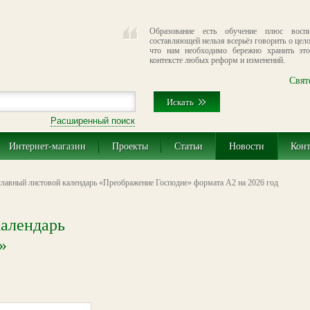
Образование есть обучение плюс воспит
составляющей нельзя всерьёз говорить о цел
что нам необходимо бережно хранить эт
контексте любых реформ и изменений.
Свят
Расширенный поиск
Интернет-магазин
Проекты
Статьи
Новости
Кон
лавный листовой календарь «Преображение Господне» формата А2 на 2026 год
календарь
»