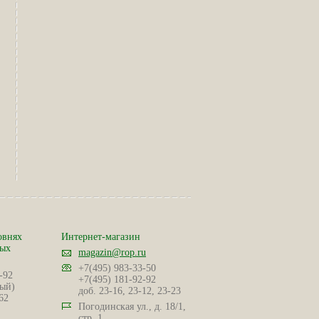
овнях
Интернет-магазин
ных
magazin@rop.ru
+7(495) 983-33-50
-92
+7(495) 181-92-92
ый)
доб. 23-16, 23-12, 23-23
62
Погодинская ул., д. 18/1,
стр. 1.