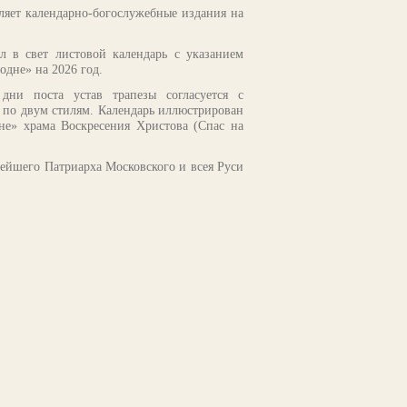
ляет календарно-богослужебные издания на
л в свет листовой календарь с указанием
одне» на 2026 год.
дни поста устав трапезы согласуется с
 по двум стилям. Календарь иллюстрирован
не» храма Воскресения Христова (Спас на
ейшего Патриарха Московского и всея Руси