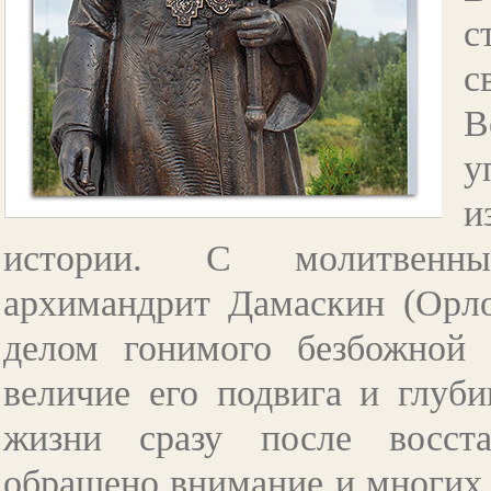
с
с
В
у
и
истории. С молитвенным
архимандрит Дамаскин (Орло
делом гонимого безбожной 
величие его подвига и глуб
жизни сразу после восста
обращено внимание и многих 