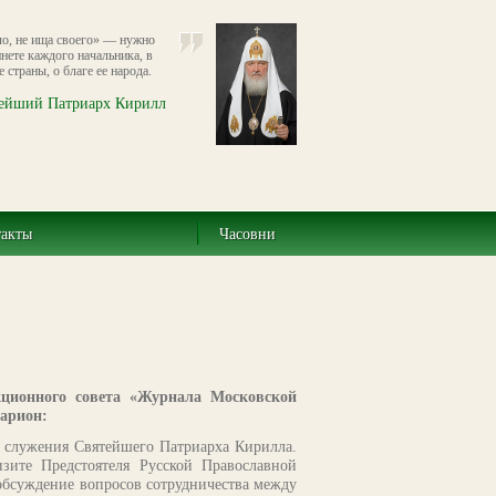
о, не ища своего» — нужно
нете каждого начальника, в
страны, о благе ее народа.
ейший Патриарх Кирилл
такты
Часовни
кционного совета «Журнала Московской
арион:
 служения Святейшего Патриарха Кирилла.
зите Предстоятеля Русской Православной
 обсуждение вопросов сотрудничества между