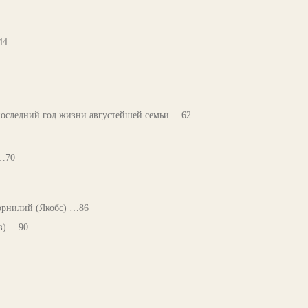
44
последний год жизни августейшей семьи …62
 …70
орнилий (Якобс) …86
в) …90