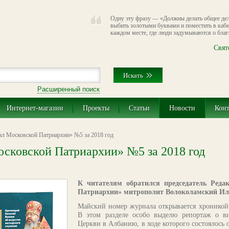
Одну эту фразу — «Должны делать общее дел
выбить золотыми буквами и поместить в каби
каждом месте, где люди задумываются о благе 
Свят
Расширенный поиск
Интернет-магазин
Проекты
Статьи
Новости
Кон
л Московской Патриархии» №5 за 2018 год
сковской Патриархии» №5 за 2018 год
К читателям обратился председатель Реда
Патриархии» митрополит Волоколамский Ил
Майский номер журнала открывается хроникой
В этом разделе особо выделю репортаж о ви
Церкви в Албанию, в ходе которого состоялось