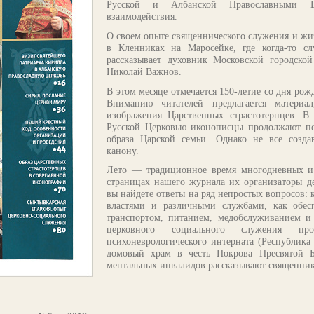
Русской и Албанской Православными Ц
взаимодействия.
О своем опыте священнического служения и жиз
в Кленниках на Маросейке, где когда-то с
рассказывает духовник Московской городско
Николай Важнов.
В этом месяце отмечается 150-летие со дня рож
Вниманию читателей предлагается материа
изображения Царственных страстотерпцев. В
Русской Церковью иконописцы продолжают по
образа Царской семьи. Однако не все созда
канону.
Лето — традиционное время многодневных и
страницах нашего журнала их организаторы д
вы найдете ответы на ряд непростых вопросов: 
властями и различными службами, как обес
транспортом, питанием, медобслуживанием 
церковного социального служения пр
психоневрологического интерната (Республика 
домовый храм в честь Покрова Пресвятой Б
ментальных инвалидов рассказывают священни