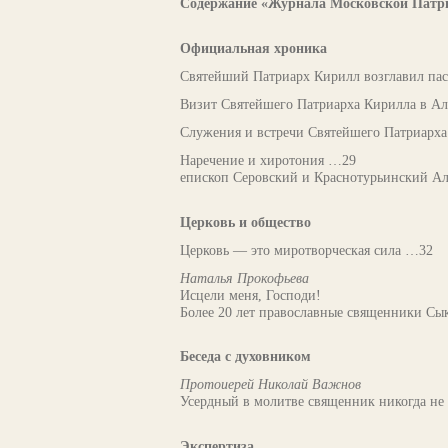
Содержание «Журнала Московской Патри
Официальная хроника
Святейший Патриарх Кирилл возглавил пас
Визит Святейшего Патриарха Кирилла в А
Служения и встречи Святейшего Патриарх
Наречение и хиротония …29
епископ Серовский и Краснотурьинский Ал
Церковь и общество
Церковь — это миротворческая сила …32
Наталья Прокофьева
Исцели меня, Господи!
Более 20 лет православные священники Сы
Беседа с духовником
Протоиерей Николай Важнов
Усердный в молитве священник никогда не 
Экспертиза