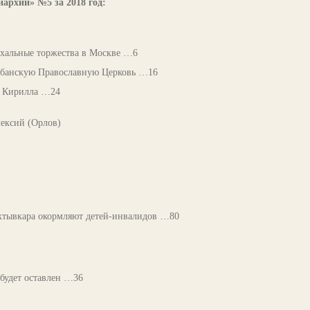
архии» №5 за 2018 год:
хальные торжества в Москве …6
лбанскую Православную Церковь …16
а Кирилла …24
ексий (Орлов)
ктывкара окормляют детей-инвалидов …80
будет оставлен …36