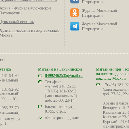
Патриархии
Архив «Журнала Московской
Журнал Московской
Патриархии»
Патриархии
Церковный вестник
Журнал Московской
Патриархии
Храмы и часовни на ж/д вокзалах
Москвы
га»
утварь
Магазин на Бакунинской
Магазины при час
на железнодорож
) 181-94-94
84992462535@mail.ru
вокзалах Москвы
канальный)
Тел./факс:
+7(495) 181-92
+7(499) 246-25-35
) 181-92-92
(многоканальн
+7(495) 181-92-92
канальный)
доб. 23-32, 22-
(многоканальный)
-17, 22-51,
доб. 23-03, 23-14
Храмы и часов
Бакунинская ул.,
) 983-33-70
Белорусский: 
81/55, стр.1.
канальный)
Казанский 23-
Киевский: 23-
«Электрозаводская»
ская ул., д.
Курский: 23-6
р. 1.
Ленинградский