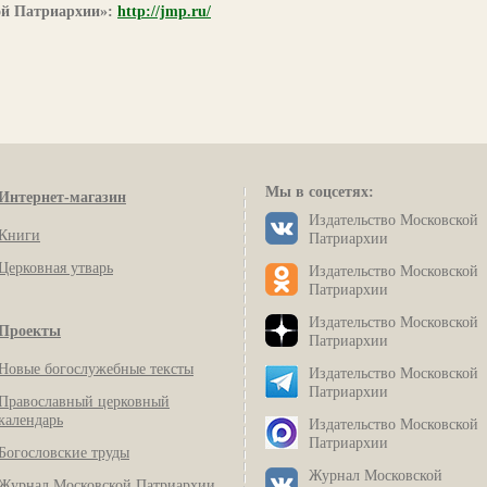
ой Патриархии»:
http://jmp.ru/
Мы в соцсетях:
Интернет-магазин
Издательство Московской
Книги
Патриархии
Церковная утварь
Издательство Московской
Патриархии
Издательство Московской
Проекты
Патриархии
Новые богослужебные тексты
Издательство Московской
Патриархии
Православный церковный
календарь
Издательство Московской
Патриархии
Богословские труды
Журнал Московской
Журнал Московской Патриархии