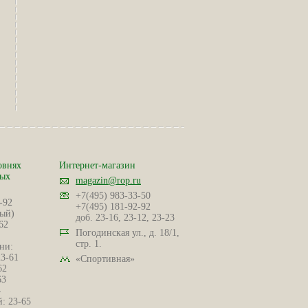
овнях
Интернет-магазин
ных
magazin@rop.ru
+7(495) 983-33-50
-92
+7(495) 181-92-92
ый)
доб. 23-16, 23-12, 23-23
62
Погодинская ул., д. 18/1,
стр. 1.
ни:
23-61
«Спортивная»
62
63
4
: 23-65