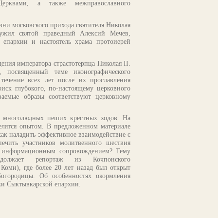
ерквами, а также межправославного
ни московского прихода святителя Николая
лужил святой праведный Алексий Мечев,
й епархии и настоятель храма протоиерей
дения императора-страстотерпца Николая II.
л, посвященный теме иконографического
 течение всех лет после их прославления
иск глубокого, по-настоящему церковного
ваемые образы соответствуют церковному
 многолюдных пеших крестных ходов. На
елятся опытом. В предложенном материале
как наладить эффективное взаимодействие с
печить участников молитвенного шествия
и информационным сопровождением? Тему
одолжает репортаж из Кочпонского
Коми), где более 20 лет назад был открыт
огородицы. Об особенностях окормления
ки Сыктывкарской епархии.