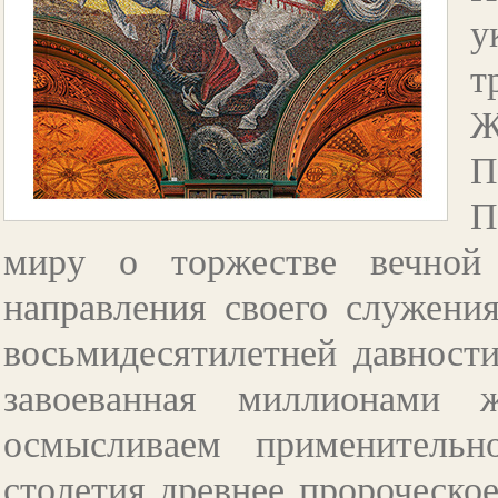
у
т
Ж
П
П
миру о торжестве вечной
направления своего служени
восьмидесятилетней давности
завоеванная миллионами ж
осмысливаем применительн
столетия древнее пророческое