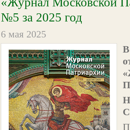
«Журнал Московской П
№5 за 2025 год
6 мая 2025
о
П
Н
С
П