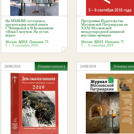
На ММКВЯ состоялась
Программа Издательства
презентация новой книги
Московской Патриархии на
Г.Чиняковой и В.Большакова
XXXI Московской
«Илья Глазунов. На путях
международной книжной
веры»
выставке-ярмарке
Москва. ВДНХ. Павильон 75.
Москва. ВДНХ. Павильон 75
5 — 9 сентября 2018.
5 — 9 сентября 2018
29/08/2018
Новинки каталога
24/08/2018
Новинки кат