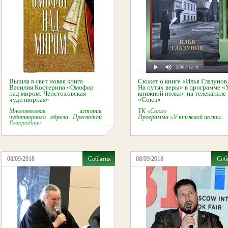
Вышла в свет новая книга
Сюжет о книге «Илья Глазунов
Василия Костерина «Омофор
На путях веры» в программе «
над миром: Ченстоховская
книжной полки» на телеканале
чудотворная»
«Союз»
Многовековая история
ТК «Союз»
чудотворного образа Пресвятой
Программа «У книжной полки»
Богородицы.
08/09/2018
События
08/09/2018
Соб