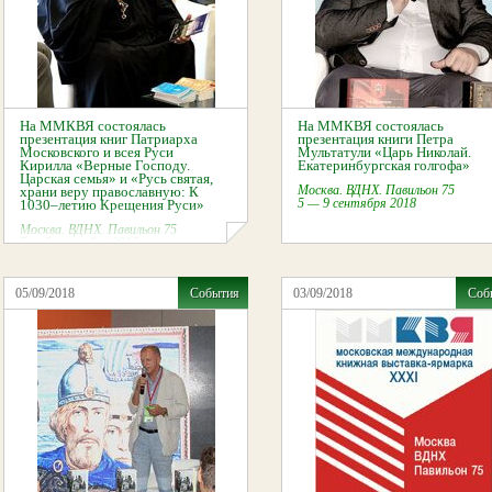
На ММКВЯ состоялась
На ММКВЯ состоялась
презентация книг Патриарха
презентация книги Петра
Московского и всея Руси
Мультатули «Царь Николай.
Кирилла «Верные Господу.
Екатеринбургская голгофа»
Царская семья» и «Русь святая,
Москва. ВДНХ.
Павильон 75
храни веру православную: К
5 — 9 сентября 2018
1030–летию Крещения Руси»
Москва. ВДНХ.
Павильон 75
5 — 9 сентября 2018
05/09/2018
События
03/09/2018
Соб