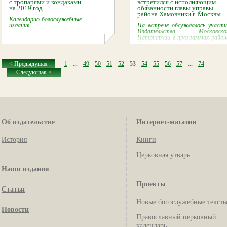
с тропарями и кондаками
встретился с исполняющим
на 2019 год
обязанности главы управы
района Хамовники г. Москвы
Календарно-богослужебные
издания
На встрече обсуждалось участи
Издательства Московско
Патриархии в программах район
Хамовники.
< Предыдущая
1
...
49
50
51
52
53
54
55
56
57
...
74
Следующая >
Об издательстве
Интернет-магазин
История
Книги
Церковная утварь
Наши издания
Проекты
Статьи
Новые богослужебные текст
Новости
Православный церковный
календарь