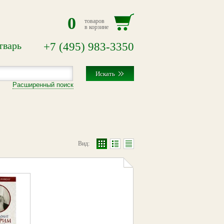
0
товаров
в корзине
тварь
+7
(495)
983-3350
Расширенный поиск
Вид: