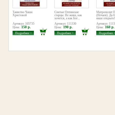
Таинство Чаши
Святые Оптинские
Митрополит 
Христовой
старцы. Не живи, как
(Нечаев). Да б
хочется, а как Бог...
наше открыто
Артикул: 105735
Артикул: 111330
Артикул: 111
150 р.
190 р.
160 р.
Цена:
Цена:
Цена:
Подробнее >
Подробнее >
Подробнее 