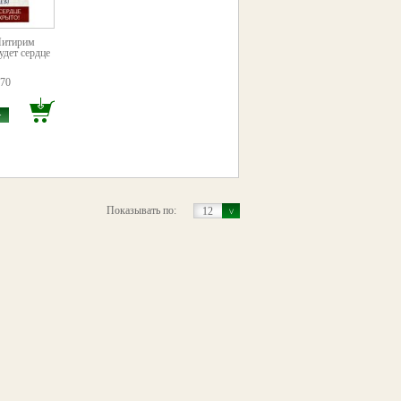
Питирим
удет сердце
!
570
>
Показывать по:
12