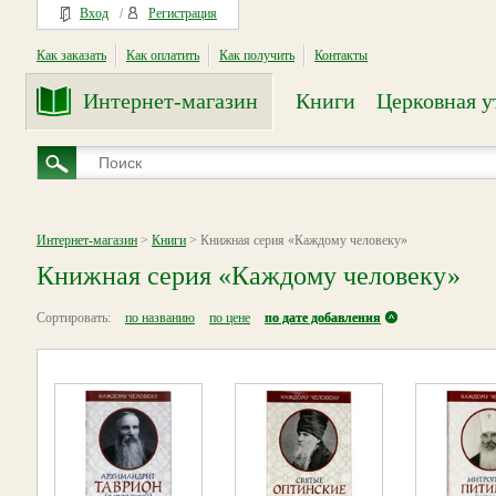
Вход
/
Регистрация
Как заказать
Как оплатить
Как получить
Контакты
Интернет-магазин
Книги
Церковная у
Интернет-магазин
>
Книги
> Книжная серия «Каждому человеку»
Книжная серия «Каждому человеку»
Сортировать:
по названию
по цене
по дате добавления