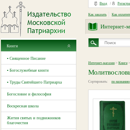
Вход
/
Регистр
Как заказать
Как оплатит
Интернет-м
Книги
▪ Священное Писание
Интернет-магазин
>
Книги
>
▪ Богослужебные книги
Молитвослов
Сортировать:
по названию
▪ Труды Святейшего Патриарха
Богословие и философия
Воскресная школа
Жития святых и подвижников
благочестия