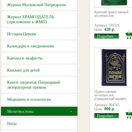
Журнал Московской Патриархии
Краткий православный
молитвослов
Журнал ХРАМОЗДАТЕЛЬ
(приложение к ЖМП)
Артикул: 105528
420 р.
Цена:
История Церкви
Подробнее >
Календари и ежедневники
Каноны и акафисты
Книжки для детей
Книги лауреатов Патриаршей
литературной премии
Православный
молитвослов
(гражданский шрифт)
Медицина и психология
Артикул: 004743
800 р.
Цена:
Молитвословы
Подробнее >
Ноты