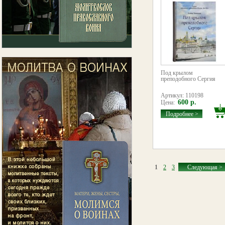
Под крылом
преподобного Сергия
Артикул: 110198
600 р.
Цена:
Подробнее >
1
2
3
Следующая >