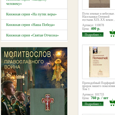
человеку»
Пути земные и небесные.
Книжная серия «На путях веры»
Насельники Оптиной
пустыни XIX-XX веков:..
Книжная серия «Наша Победа»
Артикул: 110078
400 р.
Цена:
Подробнее >
Книжная серия «Святая Отчизна»
Преподобный Порфирий
пророк нашего поколения
Том 1
Артикул: 101733
760 р. / шт
Цена:
Подробнее >