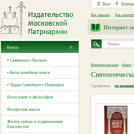
Вход
/
Регистр
Как заказать
Как оплатит
Интернет-м
Книги
▪ Священное Писание
Интернет-магазин
>
Книги
>
▪ Богослужебные книги
Святоотеческ
▪ Труды Святейшего Патриарха
Сортировать:
по названи
Богословие и философия
Воскресная школа
Жития святых и подвижников
благочестия