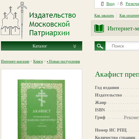
Вход
/
Регистр
Как заказать
Как оплатит
Интернет-м
Каталог
Интернет-магазин
>
Книги
>
▪ Новые поступления
Акафист пре
Год издания
Издательство
Жанр
ISBN
Рекоме
Гриф
Номер ИС РПЦ
Количество страниц