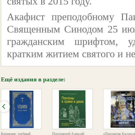
святых в 2015 году.
Акафист преподобному Па
Священным Синодом 25 июл
гражданским шрифтом, у
кратким житием святого и н
Ещё издания в разделе:
Крещение: требный
Протоиерей Алексий
«Пресвятая Богород