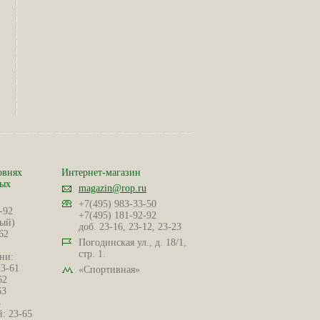
овнях
Интернет-магазин
ных
magazin@rop.ru
+7(495) 983-33-50
-92
+7(495) 181-92-92
ый)
доб. 23-16, 23-12, 23-23
62
Погодинская ул., д. 18/1,
стр. 1.
ни:
23-61
«Спортивная»
62
63
4
: 23-65