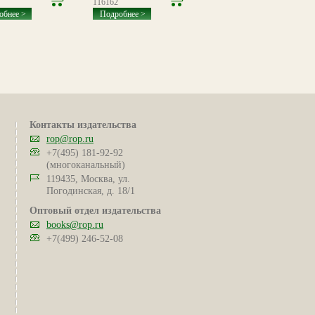
116162
094853
обнее >
Подробнее >
Подробнее >
Контакты издательства
rop@rop.ru
+7(495) 181-92-92
(многоканальный)
119435, Москва, ул.
Погодинская, д. 18/1
Оптовый отдел издательства
books@rop.ru
+7(499) 246-52-08