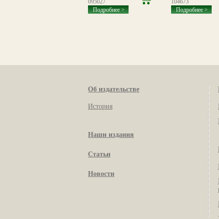
116031
095027
104673
Подробнее >
Подробнее >
Подробнее >
Об издательстве
История
Наши издания
Статьи
Новости