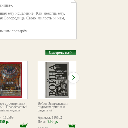
ьница».
ая ему исцеление. Как некогда ему,
тая Богородица Свою милость и нам,
льшим словарём.
Смотреть все >
арь с тропарями и
Война. За пределами
Евангелие богослужебное
ами. Православный
видимых причин и
[требное]
ый календарь...
следствий
л: 115589
Артикул: 116162
Артикул: 094853
850 р.
750 р.
1600 р.
Цена:
Цена: