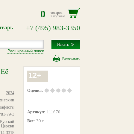
0
товаров
в корзине
тварь
+7
(495)
983-3350
Расширенный поиск
Распечатать
 Её
12+
Оценка:
2024
триархии
кафисты
111670
Артикул:
701-79-3
30 г
Вес:
 Русской
 Церкви
14-3318