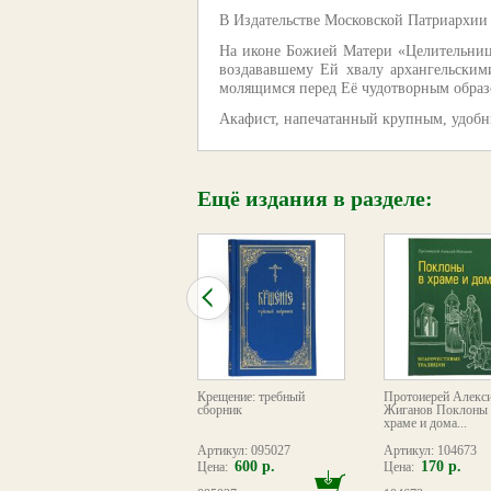
В Издательстве Московской Патриархии 
На иконе Божией Матери «Целительница
воздававшему Ей хвалу архангельскими
молящимся перед Её чудотворным образ
Акафист, напечатанный крупным, удобн
Ещё издания в разделе:
Акафист святой мученице
Крещение: требный
Протоиерей Алекс
Людмиле, княгине
сборник
Жиганов Поклоны 
Чешской
храме и дома...
Артикул: 116031
Артикул: 095027
Артикул: 104673
90 р.
600 р.
170 р.
Цена:
Цена:
Цена: