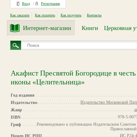
Вход
/
Регистрация
Как заказать
Как оплатить
Как получить
Контакты
Интернет-магазин
Книги
Церковная у
Акафист Пресвятой Богородице в честь
иконы «Целительница»
Год издания
Издательство Московской Па
Издательство
а
Жанр
978-5-907
ISBN
Рекомендовано к публикации Издательским Советом
Гриф
Православной
ИС Р24-4
Номер ИС РПЦ