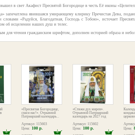
вышел в свет Акафист Пресвятой Богородице в честь Её иконы «Целител
» запечатлена явившаяся умирающему клирику Пречистая Дева, подающ
 словами «Радуйся, Благодатная, Господь с Тобою», источает Пресвя
ом об исцелении наших душ и телес.
ым для чтения гражданским шрифтом, дополнен историей образа и небо
ий
«Пресвятая Богородице,
«Стяжи дух мирен».
Календ
в
спаси нас!». Отрывной
Отрывной Патриарший
кондак
Патриарший календарь...
календарь на 2027 год
церковн
Артикул: 115603
Артикул: 115602
Артику
100 р.
100 р.
Цена:
Цена:
Цена: