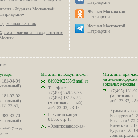
Патриархии
Архив «Журнала Московской
Журнал Московской
Патриархии»
Патриархии
Церковный вестник
Журнал Московской
Патриархии
Храмы и часовни на ж/д вокзалах
Москвы
га»
утварь
Магазин на Бакунинской
Магазины при час
на железнодорож
) 181-94-94
84992462535@mail.ru
вокзалах Москвы
канальный)
Тел./факс:
+7(495) 181-92
+7(499) 246-25-35
) 181-92-92
(многоканальн
+7(495) 181-92-92
канальный)
доб. 23-32, 22-
(многоканальный)
-17, 22-51,
доб. 23-03, 23-14
Храмы и часов
Бакунинская ул.,
) 983-33-70
Белорусский: 
81/55, стр.1.
канальный)
Казанский 23-
Киевский: 23-
«Электрозаводская»
ская ул., д.
Курский: 23-6
р. 1.
Ленинградский