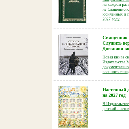
на каждом раз
из Священного
юбилейных и па
2027 году.
Священник 
Служить вер
Дневники в
Новая книга с
Издательстве 
документально
военного свящ
Настенный д
на 2027 год
В Издательств
детский листов