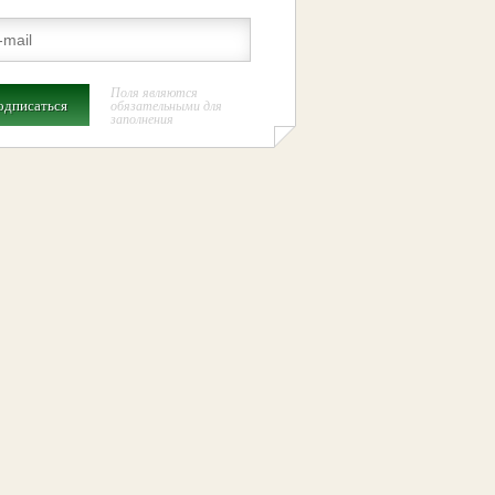
Поля являются
одписаться
обязательными для
заполнения