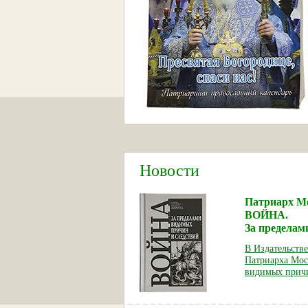
Новости
Патриарх Мо
ВОЙНА.
За пределам
В Издательств
Патриарха Мос
видимых причи