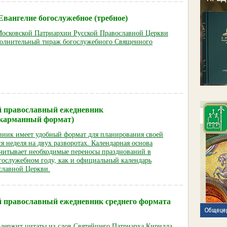
вангелие богослужебное (требное)
Московской Патриархии Русской Православной Церкви
олнительный тираж богослужебного Священного
 православный ежедневник
 (карманный формат)
ник имеет удобный формат для планирования своей
я неделя на двух разворотах. Календарная основа
читывает необходимые переносы празднований в
гослужебном году, как и официальный календарь
славной Церкви.
 православный ежедневник среднего формата
держит цитаты из слов Святейшего Патриарха Кирилла