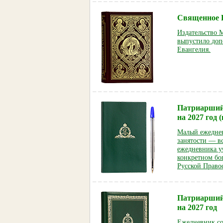
Священное Е
Издательство 
выпустило доп
Евангелия.
Патриарший
на 2027 год
Малый ежеднев
занятости — вс
ежедневника у
конкретном бо
Русской Право
Патриарший
на 2027 год
Ежедневник со