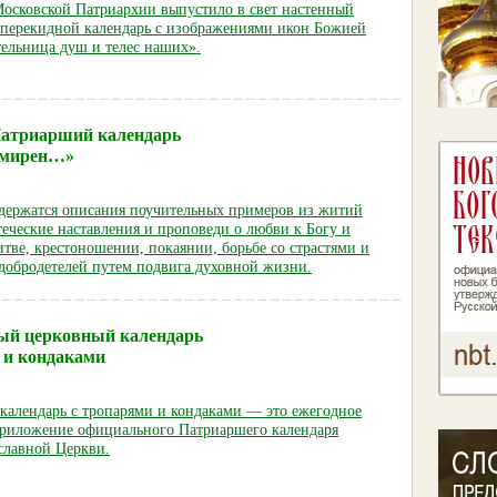
Московской Патриархии выпустило в свет настенный
перекидной календарь с изображениями икон Божией
ельница душ и телес наших».
атриарший календарь
 мирен…»
одержатся описания поучительных примеров из житий
теческие наставления и проповеди о любви к Богу и
тве, крестоношении, покаянии, борьбе со страстями и
добродетелей путем подвига духовной жизни.
ый церковный календарь
 и кондаками
календарь с тропарями и кондаками — это ежегодное
приложение официального Патриаршего календаря
славной Церкви.