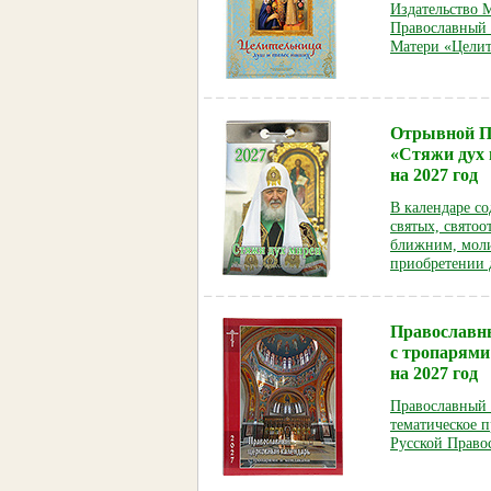
Издательство 
Православный 
Матери «Целит
Отрывной П
«Стяжи дух
на 2027 год
В календаре с
святых, святоо
ближним, моли
приобретении 
Православн
с тропарями
на 2027 год
Православный 
тематическое 
Русской Право