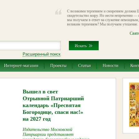
С великими терпением и смирением должна Ц
свидетельство миру. Но нести непременно — 
мы получаем в ответ на служение немощным,
великим терпением? Мы получаем утешение.
Свят
Расширенный поиск
Интернет-магазин
Проекты
Статьи
Новости
Кон
Вышел в свет
Отрывной Патриарший
календарь «Пресвятая
Богородице, спаси нас!»
на 2027 год
Издательство Московской
Патриархии представляет