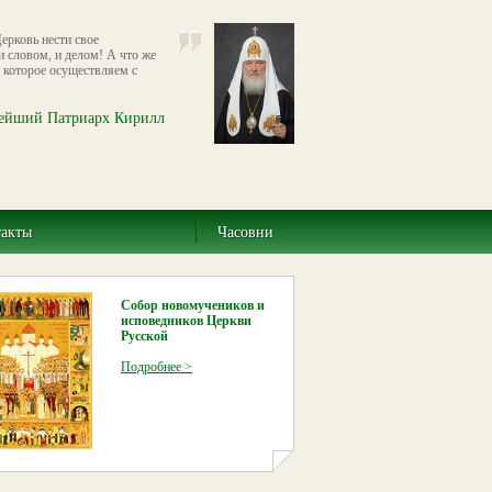
ерковь нести свое
и словом, и делом! А что же
 которое осуществляем с
ейший Патриарх Кирилл
такты
Часовни
Собор новомучеников и
исповедников Церкви
Русской
Подробнее >