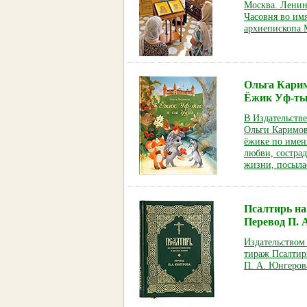
Москва. Ленин
Часовня во имя
архиепископа 
Ольга Кари
Ёжик Уф-ты 
В Издательств
Ольги Каримов
ёжике по имен
любви, состра
жизни, посыл
Псалтирь на
Перевод П. 
Издательством
тираж Псалтири
П. А. Юнгеров