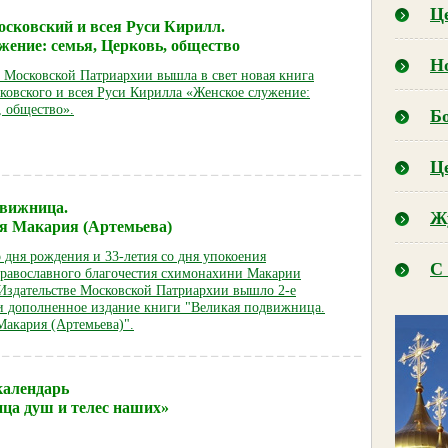
Ц
сковский и всея Руси Кирилл.
жение: семья, Церковь, общество
Н
е Московской Патриархии вышла в свет новая книга
ковского и всея Руси Кирилла «Женское служение:
, общество».
Б
Ц
движница.
Ж
я Макария (Артемьева)
 дня рождения и 33-летия со дня упокоения
С 
авославного благочестия схимонахини Макарии
Издательстве Московской Патриархии вышло 2-е
и дополненное издание книги "Великая подвижница.
акария (Артемьева)".
календарь
ца душ и телес наших»