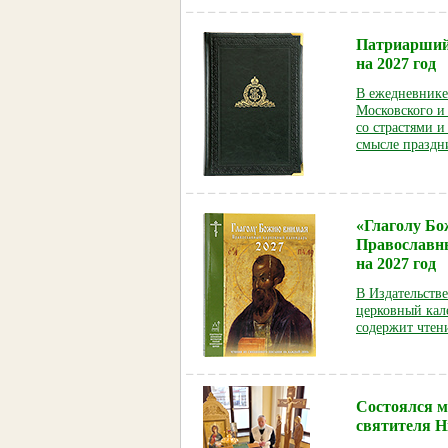
Патриарший
на 2027 год
В ежедневнике
Московского и
со страстями и
смысле праздн
«Глаголу Б
Православн
на 2027 год
В Издательств
церковный кал
содержит чтен
Состоялся м
святителя Н