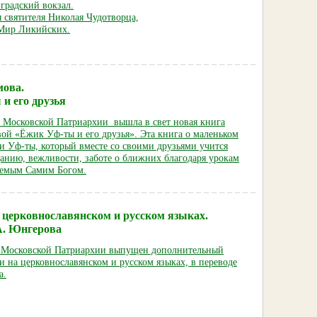
градский вокзал.
 святи
теля Николая Чудотворца,
Мир Ликийских.
мова.
и его друзья
е Московской Патриархии вышла в свет новая книга
ой «Ёжик Уф-ты и его друзья». Эта книга о маленьком
и Уф-ты, который вместе со своими друзьями учится
данию, вежливости, заботе о ближних благодаря урокам
аемым Самим Богом.
 церковнославянском и русском языках.
А. Юнгерова
 Московской Патриархии выпущен дополнительный
 на церковнославянском и русском языках, в переводе
а.