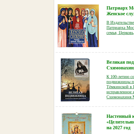
Патриарх Мо
Женское слу
В Издательств
Патриарха Мос
семья, Церковь
Великая по
Схимонахин
К 100-летию со
подвижницы пр
Тёмкинской в 
исправленное 
Схимонахиня М
Настенный 
«Целительни
на 2027 год