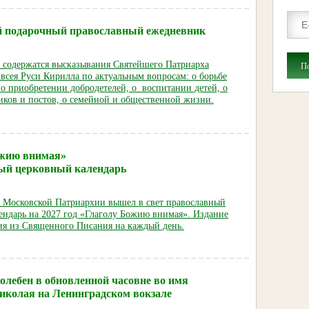
 подарочный православный ежедневник
 содержатся высказывания Святейшего Патриарха
П
 всея Руси Кирилла по актуальным вопросам: о борьбе
 о приобретении добродетелей, о воспитании детей, о
иков и постов, о семейной и общественной жизни.
ожию внимая»
ый церковный календарь
е Московской Патриархии вышел в свет православный
ендарь на 2027 год «Глаголу Божию внимая». Издание
ия из Священного Писания на каждый день.
олебен в обновленной часовне во имя
иколая на Ленинградском вокзале