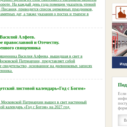
вороте. На каждый день года помещен указатель чтений
 Писания, приводится список церковных праздников,
мятных дат, а также указания о постах и трапезе в
Василий Алфеев.
е православной и Отечеству.
оенного священника
вященника Василия Алфеева, вышедшая в свет в
Московской Патриархии, представляет собой
е свидетельство, основанное на дневниковых записях
енника.
Под
етский листовой календарь«Год с Богом»
Если
инфо
е Московской Патриархии вышел в свет настенный
пост
ой календарь «Год с Богом» на 2027 год.
форм