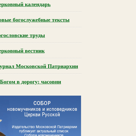
ерковный календарь
овые богослужебные тексты
огословские труды
ерковный вестник
урнал Московской Патриархии
Богом в дорогу: часовни