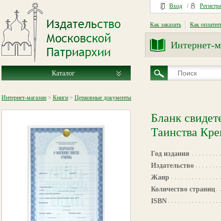
Вход
/
Регистр
Как заказать
Как оплатит
Интернет-м
Каталог
Интернет-магазин
>
Книги
>
Церковные документы
Бланк свидет
Таинства Кр
Год издания
Издательство
Жанр
Количество страниц
ISBN