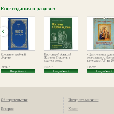
Ещё издания в разделе:
Крещение: требный
Протоиерей Алексий
«Целительница душ 
сборник
Жиганов Поклоны в
телес наших». Насте
храме и дома...
календарь (А3) на 20
095027
104673
115595
Подробнее >
Подробнее >
Подробнее >
Об издательстве
Интернет-магазин
История
Книги