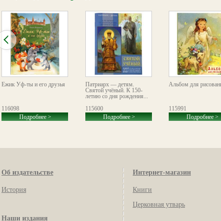
Ёжик Уф-ты и его друзья
Патриарх — детям.
Альбом для рисован
Святой учёный. К 150-
летию со дня рождения...
116098
115600
115991
Подробнее >
Подробнее >
Подробнее >
Об издательстве
Интернет-магазин
История
Книги
Церковная утварь
Наши издания