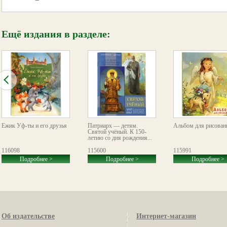
Ещё издания в разделе:
Ёжик Уф-ты и его друзья
Патриарх — детям.
Альбом для рисован
Святой учёный. К 150-
летию со дня рождения...
116098
115600
115991
Подробнее >
Подробнее >
Подробнее >
Об издательстве
Интернет-магазин