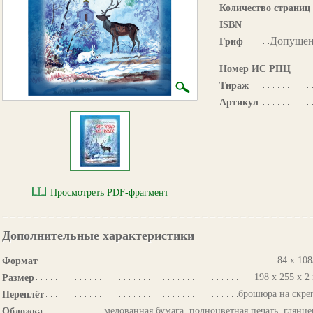
Количество страниц
ISBN
Допущен
Гриф
Номер ИС РПЦ
Тираж
Артикул
Просмотреть PDF-фрагмент
Дополнительные характеристики
84 х 108
Формат
198 х 255 х 2
Размер
брошюра на скре
Переплёт
мелованная бумага, полноцветная печать, глянце
Обложка