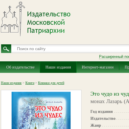
Расширенный по
Об издательстве
Наши издания
Интернет-магазин
Пр
Наши издания
>
Книги
>
Книжки для детей
Это чудо из чу
монах Лазарь (А
Год издания
Издательство
Жанр