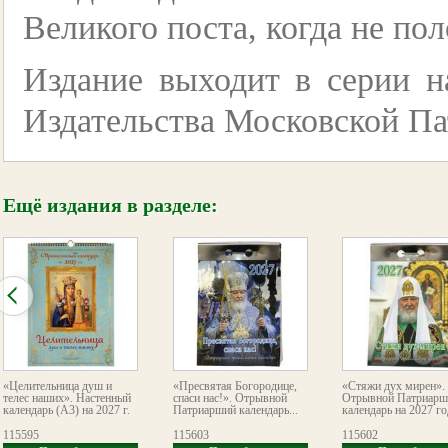
Великого поста, когда не п
Издание выходит в серии н
Издательства Московской Па
Ещё издания в разделе:
«Целительница душ и
«Пресвятая Богородице,
«Стяжи дух мирен».
телес наших». Настенный
спаси нас!». Отрывной
Отрывной Патриарш
календарь (А3) на 2027 г.
Патриарший календарь...
календарь на 2027 го
115595
115603
115602