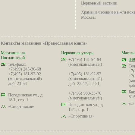
Церковный вестник
Храмы и часовни на ж/д вок
Москвы
Контакты магазинов «Православная книга»
Магазины на
Церковная утварь
Магази
Погодинской
+7(495) 181-94-94
849
тел./факс:
(многоканальный)
Тел
+7(499) 245-30-68
+7(
+7(495) 181-92-92
+7(495) 181-92-92
+7(
(многоканальный)
(многоканальный)
(мн
доб. 23-54
доб. 23-17, 22-51,
доб
Бак
+7(495) 983-33-70
Погодинская ул., д.
81/
(многоканальный)
18/1, стр. 1.
«Эл
Погодинская ул., д.
«Спортивная»
18/1, стр. 1.
«Спортивная»