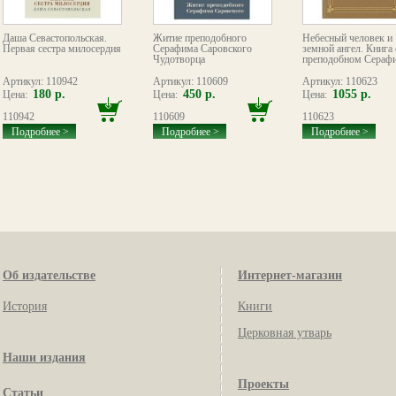
Даша Севастопольская.
Житие преподобного
Небесный человек и
Первая сестра милосердия
Серафима Саровского
земной ангел. Книга 
Чудотворца
преподобном Серафи
Артикул: 110942
Артикул: 110609
Артикул: 110623
180 р.
450 р.
1055 р.
Цена:
Цена:
Цена:
110942
110609
110623
Подробнее >
Подробнее >
Подробнее >
Об издательстве
Интернет-магазин
История
Книги
Церковная утварь
Наши издания
Проекты
Статьи