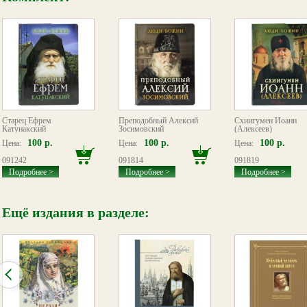
Старец Ефрем
Преподобный Алексий
Схиигумен Иоанн
Катунакский
Зосимовский
(Алексеев)
100 р.
100 р.
100 р.
Цена:
Цена:
Цена:
091242
091814
091819
Подробнее >
Подробнее >
Подробнее >
Ещё издания в разделе: