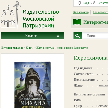
Вход
/
Регистр
Как заказать
Как оплатит
Интернет-м
Каталог
Интернет-магазин
>
Книги
>
Жития святых и подвижников благочестия
Иеросхимона
Год издания
Составитель
Издательство
письм
Жанр
Количество страниц
ISBN
Рекоме
Гриф