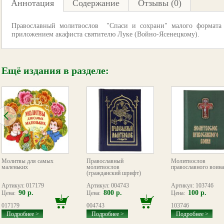
Аннотация
Содержание
Отзывы (0)
Православный молитвослов "Спаси и сохрани" малого формата
приложением акафиста святителю Луке (Войно-Ясенецкому).
Ещё издания в разделе:
Молитвы для самых
Православный
Молитвослов
маленьких
молитвослов
православного воина
(гражданский шрифт)
Артикул: 017179
Артикул: 004743
Артикул: 103746
90 р.
800 р.
100 р.
Цена:
Цена:
Цена:
017179
004743
103746
Подробнее >
Подробнее >
Подробнее >