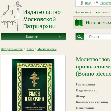
Вход
/
Регистр
Как заказать
Как оплатит
Интернет-м
Каталог
Интернет-магазин
>
Книги
>
Молитвословы
Молитвослов 
приложением 
(Войно-Ясен
Год издания
Издательство
Жанр
Количество страниц
Начертание