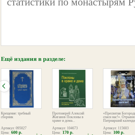
статистики по монастырям Р
Ещё издания в разделе:
Крещение: требный
Протоиерей Алексий
«Пресвятая Богород
сборник
Жиганов Поклоны в
спаси нас!». Отрывн
храме и дома...
Патриарший календар
Артикул: 095027
Артикул: 104673
Артикул: 115603
600 р.
170 р.
100 р.
Цена:
Цена:
Цена: