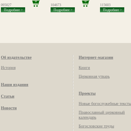
095027
104673
115603
Подробнее >
Подробнее >
Подробнее >
Об издательстве
Интернет-магазин
История
Книги
Церковная утварь
Наши издания
Проекты
Статьи
Новые богослужебные текст
Новости
Православный церковный
календарь
Богословские труды