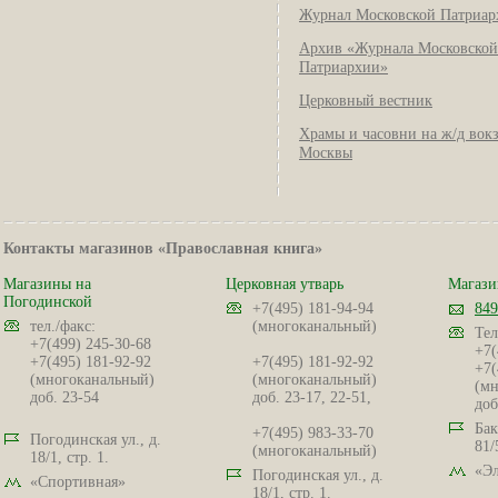
Журнал Московской Патриар
Архив «Журнала Московской
Патриархии»
Церковный вестник
Храмы и часовни на ж/д вок
Москвы
Контакты магазинов «Православная книга»
Магазины на
Церковная утварь
Магази
Погодинской
+7(495) 181-94-94
849
тел./факс:
(многоканальный)
Тел
+7(499) 245-30-68
+7(
+7(495) 181-92-92
+7(495) 181-92-92
+7(
(многоканальный)
(многоканальный)
(мн
доб. 23-54
доб. 23-17, 22-51,
доб
Бак
+7(495) 983-33-70
Погодинская ул., д.
81/
(многоканальный)
18/1, стр. 1.
«Эл
Погодинская ул., д.
«Спортивная»
18/1, стр. 1.