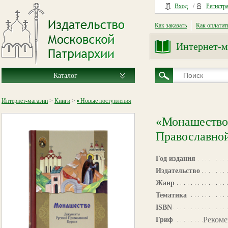
Вход
/
Регистр
Как заказать
Как оплатит
Интернет-м
Каталог
Интернет-магазин
>
Книги
>
▪ Новые поступления
«Монашество
Православно
Год издания
Издательство
Жанр
Тематика
ISBN
Рекоме
Гриф