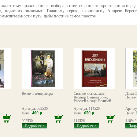
мает тему нравственного выбора и ответственности христианина перед 
 недавних знакомых. Главному герою, иконописцу Андрею Бересто
мыслительности путь, дабы постичь самое простое.
Вензель императора
Сила непостижимая.
Даша С
Десница Вышнего над
Первая
Россией в годы Великой...
Артикул: 092530
Артикул: 114526
Артику
400 р.
650 р.
Цена:
Цена:
Цена:
092530
114526
110942
Подробнее >
Подробнее >
Подр