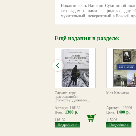
Новая повесть Наталии Сухининой подни
кто рядом с нами — родных, друзей,
мучительный, невероятный в Божьей про
Ещё издания в разделе:
Прорыв блокады
Служить вере
Моя Камчатка
Ленинграда. Операция
православной и
«Искра»
Отечеству: Дневники...
Артикул: 113891
Артикул: 116132
Артикул: 115206
260 р.
1300 р.
1400 р.
Цена:
Цена:
Цена:
113891
116132
115206
Подробнее >
Подробнее >
Подробнее >