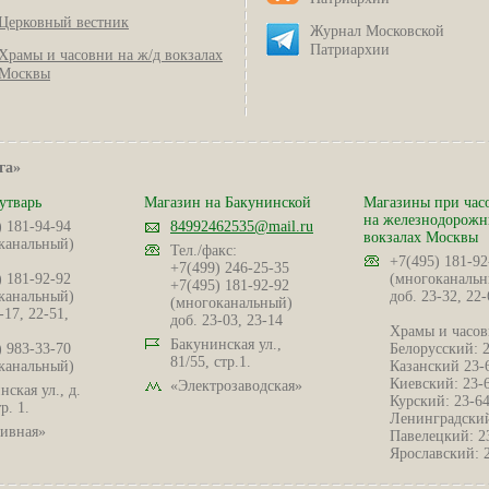
Церковный вестник
Журнал Московской
Патриархии
Храмы и часовни на ж/д вокзалах
Москвы
га»
утварь
Магазин на Бакунинской
Магазины при час
на железнодорож
) 181-94-94
84992462535@mail.ru
вокзалах Москвы
канальный)
Тел./факс:
+7(495) 181-92
+7(499) 246-25-35
) 181-92-92
(многоканальн
+7(495) 181-92-92
канальный)
доб. 23-32, 22-
(многоканальный)
-17, 22-51,
доб. 23-03, 23-14
Храмы и часов
Бакунинская ул.,
) 983-33-70
Белорусский: 
81/55, стр.1.
канальный)
Казанский 23-
Киевский: 23-
«Электрозаводская»
ская ул., д.
Курский: 23-6
р. 1.
Ленинградский
ивная»
Павелецкий: 2
Ярославский: 