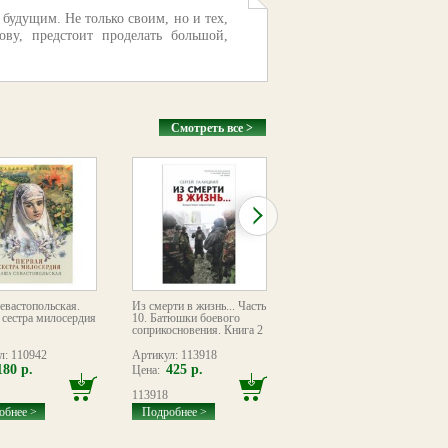
будущим. Не только своим, но и тех,
ву, предстоит проделать большой,
Смотреть все >
евастопольская.
Из смерти в жизнь... Часть
Из смерти в жизнь... Часть
 сестра милосердия
10. Батюшки боевого
10. Батюшки боевого
соприкосновения. Книга 2
соприкосновения. Книга 1
л: 110942
Артикул: 113918
Артикул: 113354
180 р.
425 р.
425 р.
Цена:
Цена:
113918
113354
обнее >
Подробнее >
Подробнее >