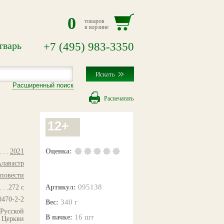
0
товаров
в корзине
тварь
+7
(495)
983-3350
Расширенный поиск
Распечатать
12+
Оценка:
2021
лавастр
повести
095138
Артикул:
272 с
0470-2-2
340 г
Вес:
Русской
16 шт
В пачке:
 Церкви