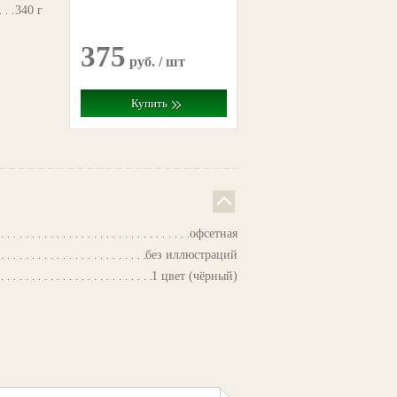
340 г
375
руб. / шт
Купить
офсетная
без иллюстраций
1 цвет (чёрный)