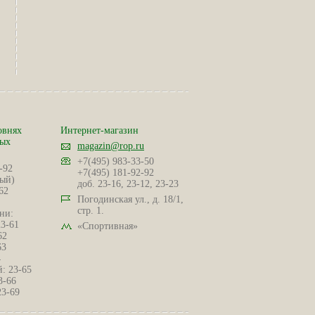
овнях
Интернет-магазин
ных
magazin@rop.ru
+7(495) 983-33-50
-92
+7(495) 181-92-92
ый)
доб. 23-16, 23-12, 23-23
62
Погодинская ул., д. 18/1,
стр. 1.
ни:
23-61
«Спортивная»
62
63
4
: 23-65
3-66
23-69