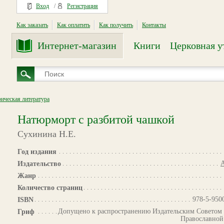
Вход
/
Регистрация
Как заказать
Как оплатить
Как получить
Контакты
Интернет-магазин
Книги
Церковная у
рическая литература
Натюрморт с разбитой чашкой
Сухинина Н.Е.
Год издания
А
Издательство
Жанр
Количество страниц
978-5-950
ISBN
Допущено к распространению Издательским Советом 
Гриф
Православной