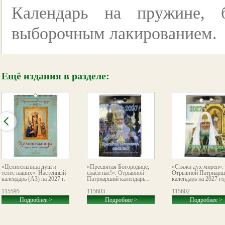
Календарь на пружине, 
выборочным лакированием.
Ещё издания в разделе:
«Целительница душ и
«Пресвятая Богородице,
«Стяжи дух мирен».
телес наших». Настенный
спаси нас!». Отрывной
Отрывной Патриарш
календарь (А3) на 2027 г.
Патриарший календарь...
календарь на 2027 го
115595
115603
115602
Подробнее >
Подробнее >
Подробнее >