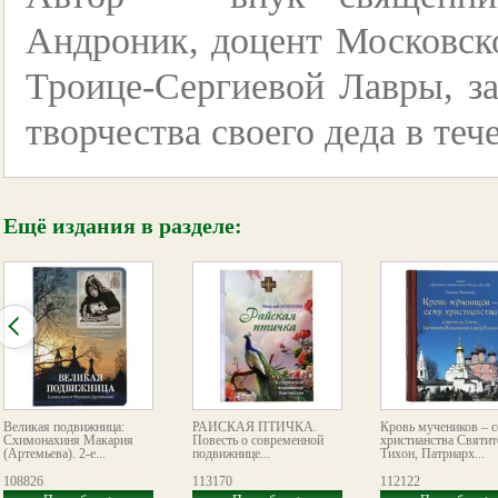
Андроник, доцент Московск
Троице-Сергиевой Лавры, з
творчества своего деда в теч
Ещё издания в разделе:
Великая подвижница:
РАЙСКАЯ ПТИЧКА.
Кровь мучеников – 
Схимонахиня Макария
Повесть о современной
христианства Святит
(Артемьева). 2-е...
подвижнице...
Тихон, Патриарх...
108826
113170
112122