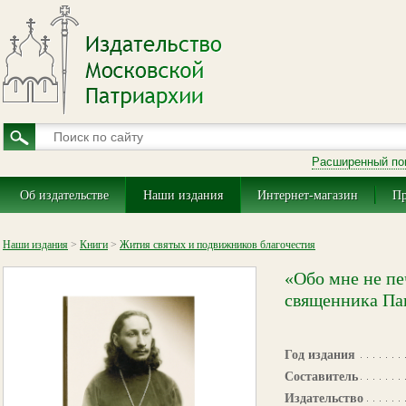
Расширенный по
Об издательстве
Наши издания
Интернет-магазин
Пр
Наши издания
>
Книги
>
Жития святых и подвижников благочестия
«Обо мне не п
священника Па
Год издания
Составитель
Издательство