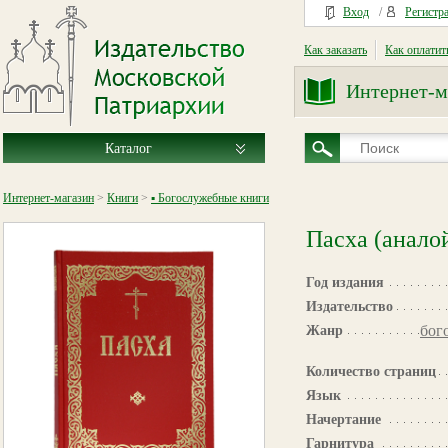
Вход
/
Регистр
Как заказать
Как оплатит
Интернет-м
Каталог
Интернет-магазин
>
Книги
>
▪ Богослужебные книги
Пасха (анало
Год издания
Издательство
бог
Жанр
Количество страниц
Язык
Начертание
Гарнитура