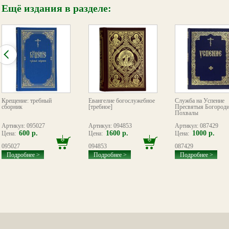
Ещё издания в разделе:
Крещение: требный
Евангелие богослужебное
Служба на Успение
сборник
[требное]
Пресвятыя Богород
Похвалы
Артикул: 095027
Артикул: 094853
Артикул: 087429
600 р.
1600 р.
1000 р.
Цена:
Цена:
Цена:
095027
094853
087429
Подробнее >
Подробнее >
Подробнее >