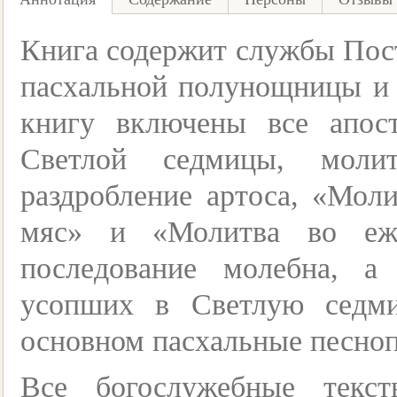
Книга содержит службы Пост
пасхальной полунощницы и 
книгу включены все апост
Светлой седмицы, моли
раздробление артоса, «Мол
мяс» и «Молитва во еже
последование молебна, а
усопших в Светлую седми
основном пасхальные песноп
Все богослужебные текс