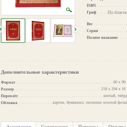
ISBN
По благо
Гриф
Вес
Серия
Полное название
Дополнительные характеристики
60 х 90 
Формат
218 х 294 х 16
Размер
шитый, твёр
Переплёт
картон, бумвинил, тиснение золотой фоль
Обложка
Аннотация
Содержание
Персоны
Отзывы 