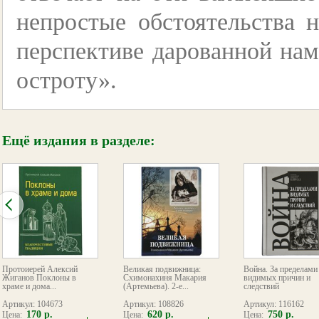
непростые обстоятельства 
перспективе дарованной на
остроту».
Ещё издания в разделе:
Протоиерей Алексий
Великая подвижница:
Война. За пределами
Жиганов Поклоны в
Схимонахиня Макария
видимых причин и
храме и дома...
(Артемьева). 2-е...
следствий
Артикул: 104673
Артикул: 108826
Артикул: 116162
170 р.
620 р.
750 р.
Цена:
Цена:
Цена: