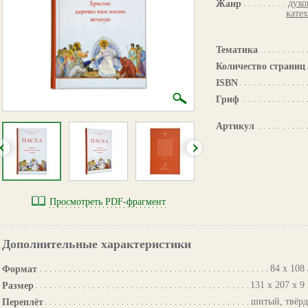
духо
Жанр
кате
Тематика
Количество страниц
ISBN
Гриф
Артикул
Просмотреть PDF-фрагмент
Дополнительные характеристики
84 х 108 
Формат
131 х 207 х 9
Размер
шитый, твёр
Переплёт