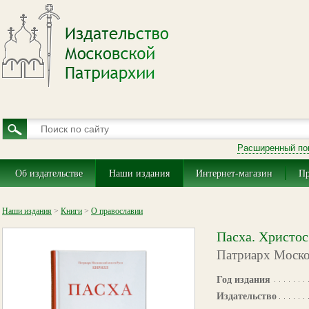
Расширенный по
Об издательстве
Наши издания
Интернет-магазин
Пр
Наши издания
>
Книги
>
О православии
Пасха. Христос
Патриарх Москов
Год издания
Издательство