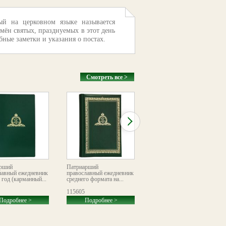
ый на церковном языке называется
мён святых, празднуемых в этот день
ные заметки и указания о постах.
Смотреть все >
рший
Патриарший
«Год с Богом». Настенный
лавный ежедневник
православный ежедневник
детский листовой
 год (карманный...
среднего формата на...
календарь
115605
116138
Подробнее >
Подробнее >
Подробнее >