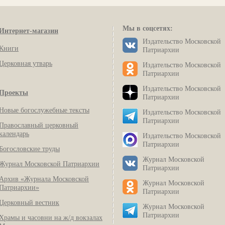
Мы в соцсетях:
Интернет-магазин
Издательство Московской
Книги
Патриархии
Церковная утварь
Издательство Московской
Патриархии
Издательство Московской
Проекты
Патриархии
Новые богослужебные тексты
Издательство Московской
Патриархии
Православный церковный
календарь
Издательство Московской
Патриархии
Богословские труды
Журнал Московской
Журнал Московской Патриархии
Патриархии
Архив «Журнала Московской
Журнал Московской
Патриархии»
Патриархии
Церковный вестник
Журнал Московской
Патриархии
Храмы и часовни на ж/д вокзалах