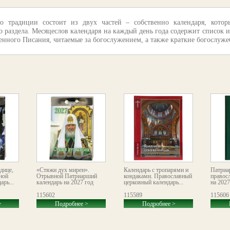
 традиции состоит из двух частей – собственно календаря, котор
 раздела. Месяцеслов календаря на каждый день года содержит список и
нного Писания, читаемые за богослужением, а также краткие богослужеб
дице,
«Стяжи дух мирен».
Календарь с тропарями и
Патриа
ной
Отрывной Патриарший
кондаками. Православный
правос
рь...
календарь на 2027 год
церковный календарь...
на 2027
115602
115589
115606
>
Подробнее >
Подробнее >