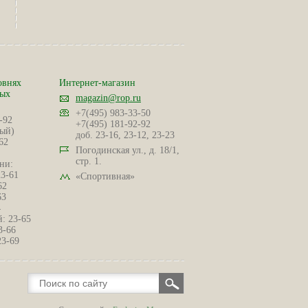
овнях
Интернет-магазин
ных
magazin@rop.ru
+7(495) 983-33-50
-92
+7(495) 181-92-92
ый)
доб. 23-16, 23-12, 23-23
62
Погодинская ул., д. 18/1,
стр. 1.
ни:
23-61
«Спортивная»
62
63
4
: 23-65
3-66
23-69