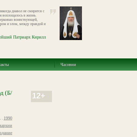
икогда диавол не смирится с
и воплощалось в жизнь.
Церковью воинствующей,
бром и злом, между правдой и
ейший Патриарх Кирилл
такты
Часовни
д (Б/
12+
1990
иархии
здание