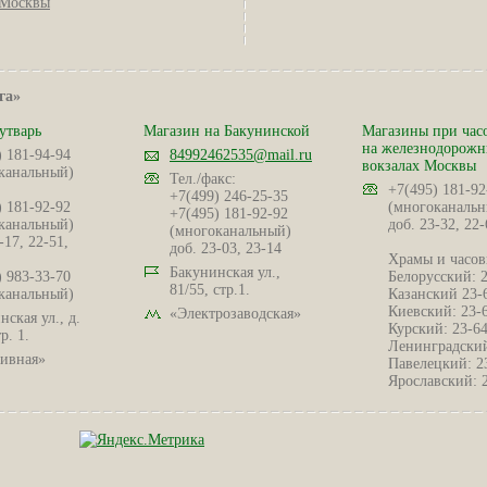
Москвы
га»
утварь
Магазин на Бакунинской
Магазины при час
на железнодорож
) 181-94-94
84992462535@mail.ru
вокзалах Москвы
канальный)
Тел./факс:
+7(495) 181-92
+7(499) 246-25-35
) 181-92-92
(многоканальн
+7(495) 181-92-92
канальный)
доб. 23-32, 22-
(многоканальный)
-17, 22-51,
доб. 23-03, 23-14
Храмы и часов
Бакунинская ул.,
) 983-33-70
Белорусский: 
81/55, стр.1.
канальный)
Казанский 23-
Киевский: 23-
«Электрозаводская»
ская ул., д.
Курский: 23-6
р. 1.
Ленинградский
ивная»
Павелецкий: 2
Ярославский: 