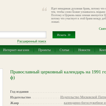
Идет невидимая духовная брань, потому что н
тем, чтобы слово Божие усваивалось людьми 
Поэтому и Церковь наша земная именуется 
потому что участвует в этой брани между до
ложью.
Свят
Расширенный поиск
Интернет-магазин
Проекты
Статьи
Новости
Кон
Православный церковный календарь на 1991 го
ф)
Год издания
Издательство Московской Патр
Издательство
календарно-богослужебное и
Жанр