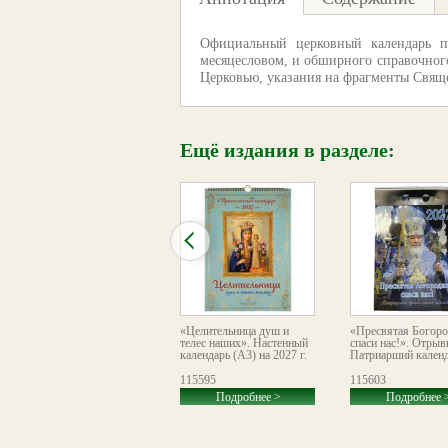
Официальный церковный календарь по
месяцесловом, и обширного справочного
Церковью, указания на фрагменты Свяще
Ещё издания в разделе:
«Преображение
«Целительница душ и
«Пресвятая Богоро
Господне». Православный
телес наших». Настенный
спаси нас!». Отрыв
листовой календарь
календарь (А3) на 2027 г.
Патриарший календа
формата А2 на 2026 год
113487
115595
115603
Подробнее >
Подробнее >
Подробнее 