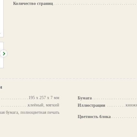
Количество страниц
и
195 х 257 х 7 мм
Бумага
клеёный, мягкий
книжн
Иллюстрации
ая бумага, полноцветная печать
Цветность блока