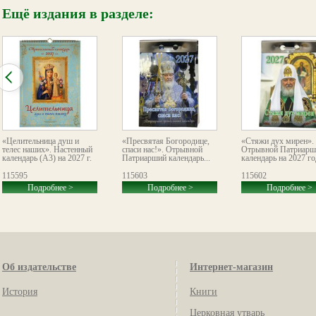
Ещё издания в разделе:
«Целительница душ и
«Пресвятая Богородице,
«Стяжи дух мирен».
телес наших». Настенный
спаси нас!». Отрывной
Отрывной Патриарш
календарь (А3) на 2027 г.
Патриарший календарь...
календарь на 2027 го
115595
115603
115602
Подробнее >
Подробнее >
Подробнее >
Об издательстве
Интернет-магазин
История
Книги
Церковная утварь