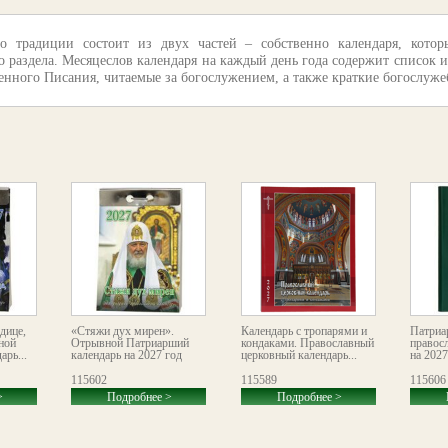
 традиции состоит из двух частей – собственно календаря, котор
 раздела. Месяцеслов календаря на каждый день года содержит список и
нного Писания, читаемые за богослужением, а также краткие богослужеб
дице,
«Стяжи дух мирен».
Календарь с тропарями и
Патриа
ной
Отрывной Патриарший
кондаками. Православный
правос
рь...
календарь на 2027 год
церковный календарь...
на 2027
115602
115589
115606
>
Подробнее >
Подробнее >