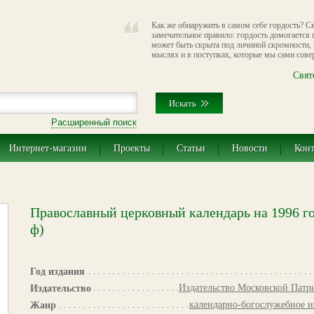
Как же обнаружить в самом себе гордость? С
замечательное правило: гордость домогается 
может быть скрыта под личиной скромности, 
мыслях и в поступках, которые мы сами сове
Свят
Расширенный поиск
Интернет-магазин
Проекты
Статьи
Новости
Кон
Православный церковный календарь на 1996 го
ф)
Год издания
Издательство Московской Патр
Издательство
календарно-богослужебное и
Жанр