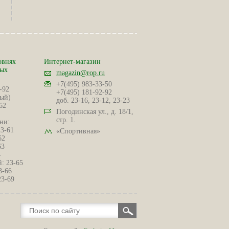
овнях
Интернет-магазин
ных
magazin@rop.ru
+7(495) 983-33-50
-92
+7(495) 181-92-92
ый)
доб. 23-16, 23-12, 23-23
62
Погодинская ул., д. 18/1,
стр. 1.
ни:
23-61
«Спортивная»
62
63
4
: 23-65
3-66
23-69