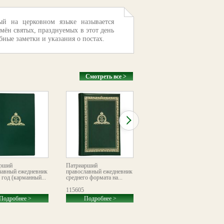
ый на церковном языке называется
мён святых, празднуемых в этот день
ные заметки и указания о постах.
Смотреть все >
рший
Патриарший
«Год с Богом». Настенный
лавный ежедневник
православный ежедневник
детский листовой
 год (карманный...
среднего формата на...
календарь
115605
116138
Подробнее >
Подробнее >
Подробнее >