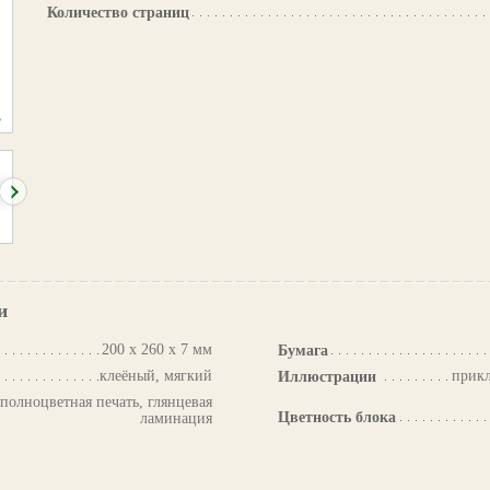
Количество страниц
и
200 х 260 х 7 мм
Бумага
клеёный, мягкий
прикл
Иллюстрации
 полноцветная печать, глянцевая
Цветность блока
ламинация