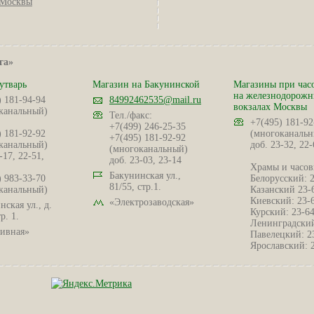
Москвы
га»
утварь
Магазин на Бакунинской
Магазины при час
на железнодорож
) 181-94-94
84992462535@mail.ru
вокзалах Москвы
канальный)
Тел./факс:
+7(495) 181-92
+7(499) 246-25-35
) 181-92-92
(многоканальн
+7(495) 181-92-92
канальный)
доб. 23-32, 22-
(многоканальный)
-17, 22-51,
доб. 23-03, 23-14
Храмы и часов
Бакунинская ул.,
) 983-33-70
Белорусский: 
81/55, стр.1.
канальный)
Казанский 23-
Киевский: 23-
«Электрозаводская»
ская ул., д.
Курский: 23-6
р. 1.
Ленинградский
ивная»
Павелецкий: 2
Ярославский: 