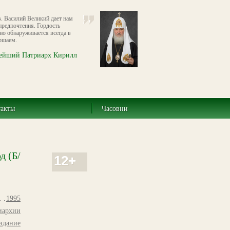
в. Василий Великий дает нам
предпочтения. Гордость
но обнаруживается всегда в
ршаем.
ейший Патриарх Кирилл
такты
Часовни
д (Б/
12+
1995
иархии
здание