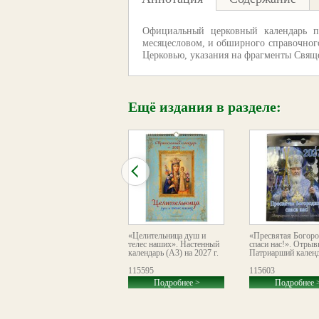
Официальный церковный календарь по
месяцесловом, и обширного справочного
Церковью, указания на фрагменты Свяще
Ещё издания в разделе:
«Преображение
«Целительница душ и
«Пресвятая Богоро
Господне». Православный
телес наших». Настенный
спаси нас!». Отрыв
листовой календарь
календарь (А3) на 2027 г.
Патриарший календа
формата А2 на 2026 год
113487
115595
115603
Подробнее >
Подробнее >
Подробнее 