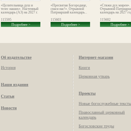
«Целительница душ и
«Пресвятая Богородице,
«Стяжи дух мирен».
телес наших». Настенный
спаси нас!». Отрывной
Отрывной Патриарш
календарь (А3) на 2027 г.
Патриарший календарь...
календарь на 2027 го
115595
115603
115602
Подробнее >
Подробнее >
Подробнее >
Об издательстве
Интернет-магазин
История
Книги
Церковная утварь
Наши издания
Проекты
Статьи
Новые богослужебные текст
Новости
Православный церковный
календарь
Богословские труды