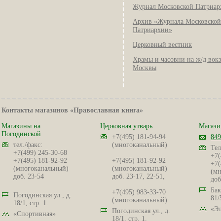
Журнал Московской Патриар
Архив «Журнала Московской
Патриархии»
Церковный вестник
Храмы и часовни на ж/д вок
Москвы
Контакты магазинов «Православная книга»
Магазины на
Церковная утварь
Магази
Погодинской
+7(495) 181-94-94
849
тел./факс:
(многоканальный)
Тел
+7(499) 245-30-68
+7(
+7(495) 181-92-92
+7(495) 181-92-92
+7(
(многоканальный)
(многоканальный)
(мн
доб. 23-54
доб. 23-17, 22-51,
доб
Бак
+7(495) 983-33-70
Погодинская ул., д.
81/
(многоканальный)
18/1, стр. 1.
«Эл
Погодинская ул., д.
«Спортивная»
18/1, стр. 1.