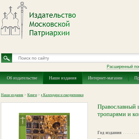
Расширенный по
Об издательстве
Наши издания
Интернет-магазин
Пр
Наши издания
>
Книги
>
▪ Календари и ежедневники
Православный ц
тропарями и к
Год издания