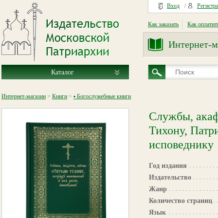
Вход
/
Регистр
Как заказать
Как оплатит
Интернет-м
Каталог
Интернет-магазин
>
Книги
>
▪ Богослужебные книги
Службы, акаф
Тихону, Патр
исповеднику
Год издания
Издательство
Жанр
Количество страниц
Язык