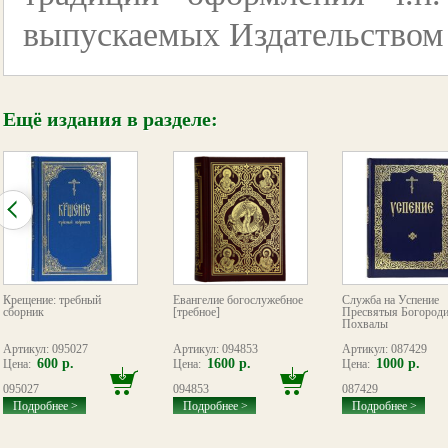
выпускаемых Издательством
Ещё издания в разделе:
Крещение: требный
Евангелие богослужебное
Служба на Успение
сборник
[требное]
Пресвятыя Богород
Похвалы
Артикул: 095027
Артикул: 094853
Артикул: 087429
600 р.
1600 р.
1000 р.
Цена:
Цена:
Цена:
095027
094853
087429
Подробнее >
Подробнее >
Подробнее >