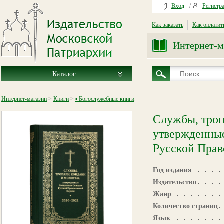
Вход
/
Регистр
Как заказать
Как оплатит
Интернет-м
Каталог
Интернет-магазин
>
Книги
>
▪ Богослужебные книги
Службы, троп
утвержденны
Русской Прав
Год издания
Издательство
Жанр
Количество страниц
Язык