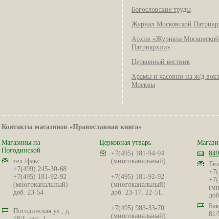
Богословские труды
Журнал Московской Патриар
Архив «Журнала Московской
Патриархии»
Церковный вестник
Храмы и часовни на ж/д вок
Москвы
Контакты магазинов «Православная книга»
Магазины на
Церковная утварь
Магази
Погодинской
+7(495) 181-94-94
849
тел./факс:
(многоканальный)
Тел
+7(499) 245-30-68
+7(
+7(495) 181-92-92
+7(495) 181-92-92
+7(
(многоканальный)
(многоканальный)
(мн
доб. 23-54
доб. 23-17, 22-51,
доб
Бак
+7(495) 983-33-70
Погодинская ул., д.
81/
(многоканальный)
18/1, стр. 1.