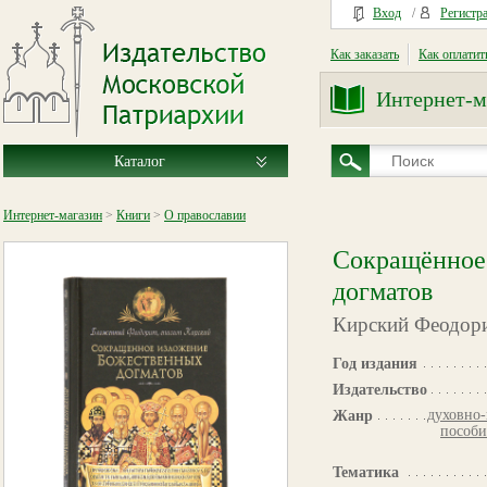
Вход
/
Регистр
Как заказать
Как оплатит
Интернет-м
Каталог
Интернет-магазин
>
Книги
>
О православии
Сокращённое
догматов
Кирский Феодори
Год издания
Издательство
духовно-
Жанр
пособи
Тематика