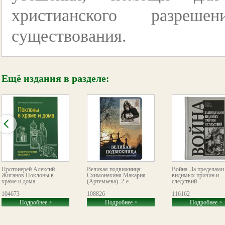
христианского разреше
существования.
Ещё издания в разделе:
Протоиерей Алексий
Великая подвижница:
Война. За пределами
Жиганов Поклоны в
Схимонахиня Макария
видимых причин и
храме и дома...
(Артемьева). 2-е...
следствий
104673
108826
116162
Подробнее >
Подробнее >
Подробнее >