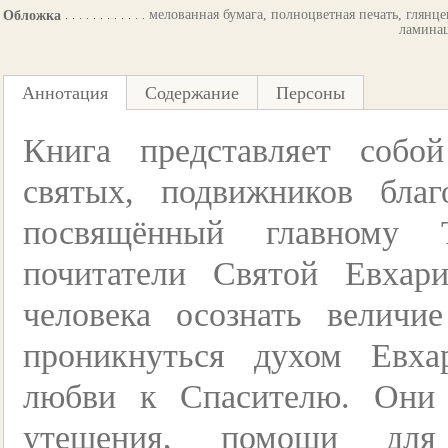
мелованная бумага, полноцветная печать, глянце
Обложка
ламина
Аннотация
Содержание
Персоны
Книга представляет собо
святых, подвижников благ
посвящённый главному Т
почитатели Святой Евхар
человека осознать величи
проникнуться духом Евха
любви к Спасителю. Они 
утешения, помощи для